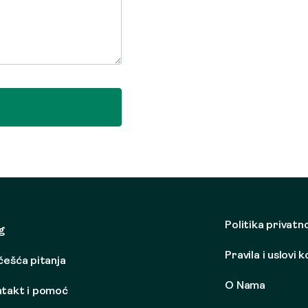
Politika privatn
g
Pravila i uslovi 
češća pitanja
O Nama
takt i pomoć