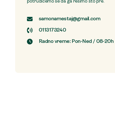
potrudićemo se da ga rešimo što pre.
samonamestaj@gmail.com
0113173240
Radno vreme: Pon-Ned / 08-20h