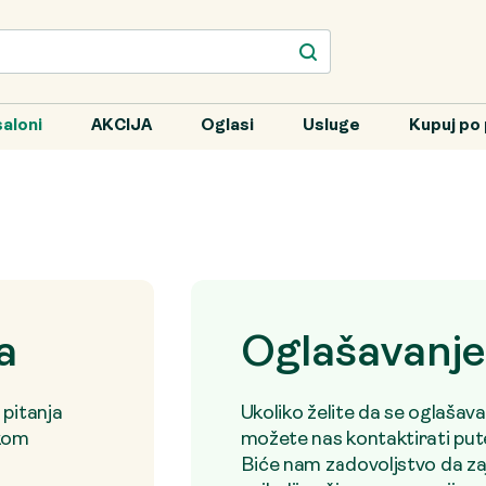
aloni
AKCIJA
Oglasi
Usluge
Kupuj po 
a
Oglašavanje
 pitanja
Ukoliko želite da se oglašav
ikom
možete nas kontaktirati pute
Biće nam zadovoljstvo da 