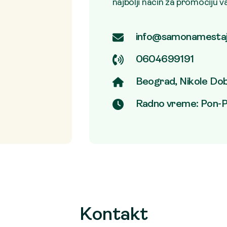
najbolji način za promociju v
info@samonamesta
0604699191
Beograd, Nikole Dob
Radno vreme: Pon-P
Kontakt