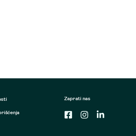
Zaprati nas
osti
korišćenja