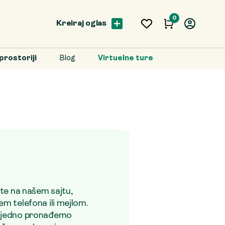
0
Kreiraj oglas
prostoriji
Blog
Virtuelne ture
ate na našem sajtu,
m telefona ili mejlom.
zajedno pronađemo