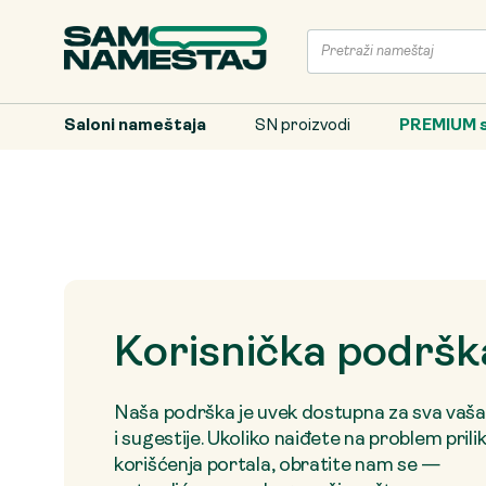
Saloni nameštaja
SN proizvodi
PREMIUM s
Korisnička podršk
Naša podrška je uvek dostupna za sva vaša
i sugestije. Ukoliko naiđete na problem pril
korišćenja portala, obratite nam se —