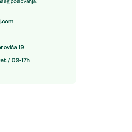
ašeg poslovanja.
j.com
rovića 19
et / 09-17h