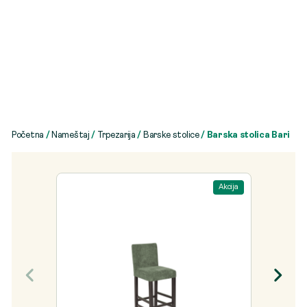
Početna
/
Nameštaj
/
Trpezarija
/
Barske stolice
/ Barska stolica Bari
Akcija