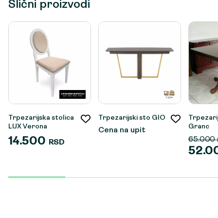
Slični proizvodi
Trpezarijska stolica
Trpezarijski sto GIO
Trpezari
LUX Verona
Granc
Cena na upit
14.500
65.000
RSD
52.0
Origina
Trenut
cena
cena
je
je:
bila:
52.000
65.000