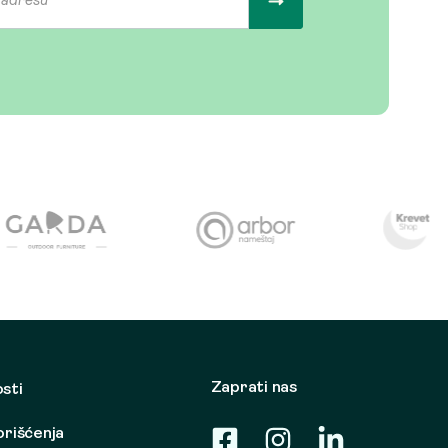
Zaprati nas
osti
korišćenja