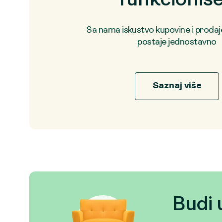
funkcioniš
Sa nama iskustvo kupovine i proda
postaje jednostavno
Saznaj više
Budi 