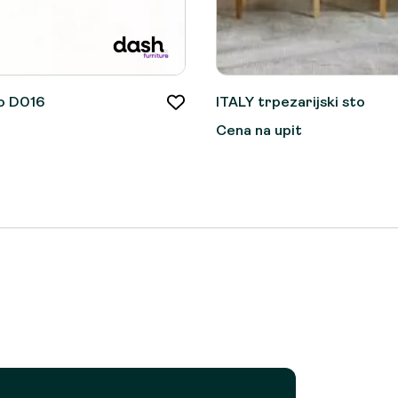
to D016
ITALY trpezarijski sto
Cena na upit