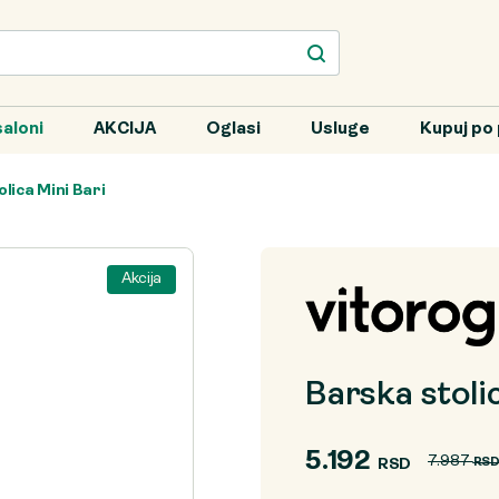
aloni
AKCIJA
Oglasi
Usluge
Kupuj po 
lica Mini Bari
Akcija
Barska stoli
5.192
7.987
RSD
RS
Originalna
Trenutna
cena
cena