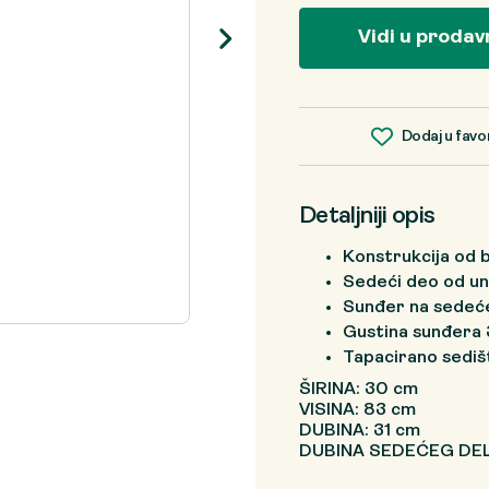
je
je:
bila:
5.192 RSD.
Vidi u prodav
7.987 RSD.
Dodaj u favo
Detaljniji opis
Konstrukcija od 
Sedeći deo od un
Sunđer na sedeć
Gustina sunđera
Tapacirano sediš
ŠIRINA: 30 cm
VISINA: 83 cm
DUBINA: 31 cm
DUBINA SEDEĆEG DEL