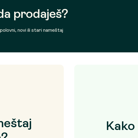
 da prodaješ?
olovni, novi ili stari nameštaj
eštaj
Kako 