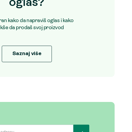
oglas?
uran kako da napraviš oglas i kako
akše da prodaš svoj proizvod
Saznaj više