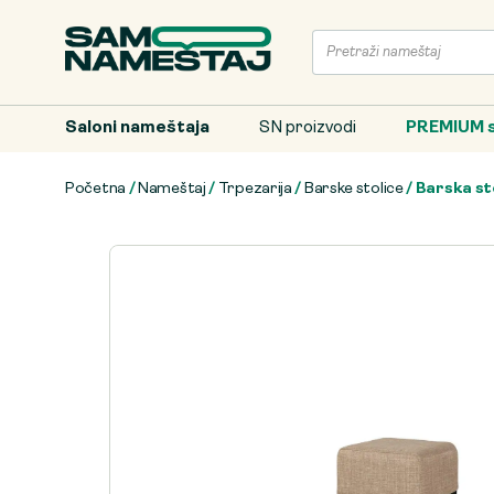
Saloni nameštaja
SN proizvodi
PREMIUM s
Početna
/
Nameštaj
/
Trpezarija
/
Barske stolice
/ Barska sto