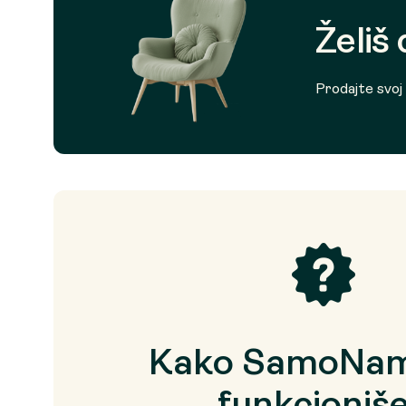
Želiš
Prodajte svoj p
Kako SamoNam