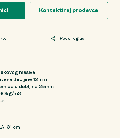
nici
Kontaktiraj prodavca
rite
Podeli oglas
bukovog masiva
ivera debljine 12mm
em delu debljine 25mm
 30kg/m3
te
A: 31 cm