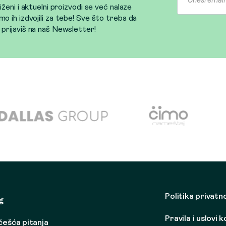
sniženi i aktuelni proizvodi se već nalaze
mo ih izdvojili za tebe! Sve što treba da
e prijaviš na naš Newsletter!
Politika privatn
g
Pravila i uslovi 
češća pitanja