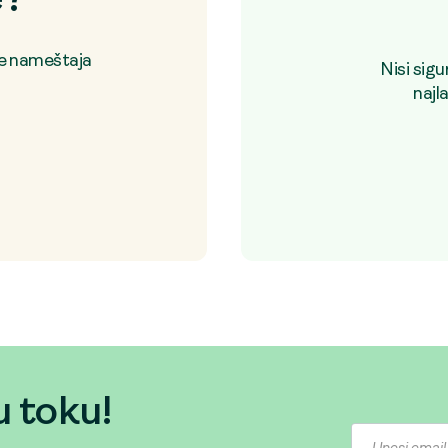
e?
je nameštaja
Nisi sig
najl
u toku!