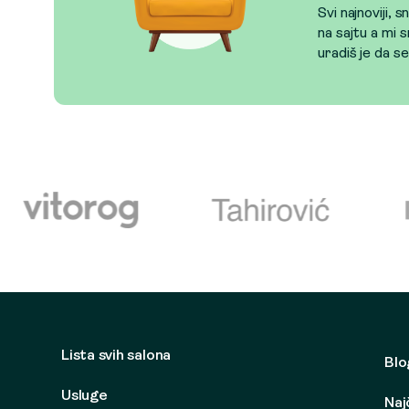
Svi najnoviji, 
na sajtu a mi s
uradiš je da s
Lista svih salona
Blo
Usluge
Naj