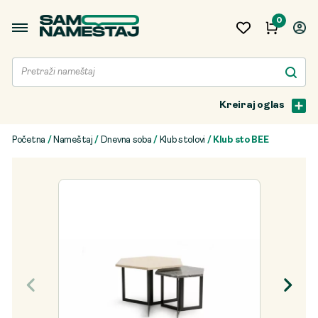
0
Kreiraj oglas
Početna
/
Nameštaj
/
Dnevna soba
/
Klub stolovi
/ Klub sto BEE