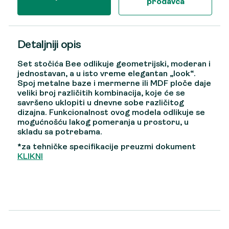
prodavca
Detaljniji opis
Set stočića Bee odlikuje geometrijski, moderan i
jednostavan, a u isto vreme elegantan „look“.
Spoj metalne baze i mermerne ili MDF ploče daje
veliki broj različitih kombinacija, koje će se
savršeno uklopiti u dnevne sobe različitog
dizajna. Funkcionalnost ovog modela odlikuje se
mogućnošću lakog pomeranja u prostoru, u
skladu sa potrebama.
*za tehničke specifikacije preuzmi dokument
KLIKNI