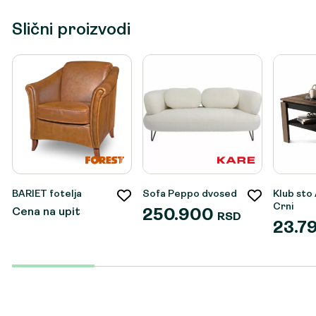
Slični proizvodi
BARIET fotelja
Sofa Peppo dvosed
Klub sto
Crni
Cena na upit
250.900
RSD
23.7