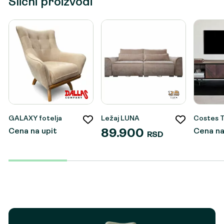
Slični proizvodi
GALAXY fotelja
Ležaj LUNA
Costes 
Cena na upit
Cena na
89.900
RSD