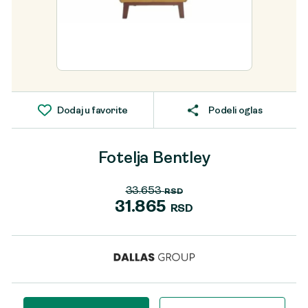
Dodaj u favorite
Podeli oglas
Fotelja Bentley
33.653
RSD
Originalna
31.865
RSD
cena
Trenutna
je
cena
bila:
je:
33.653 RSD.
31.865 RSD.