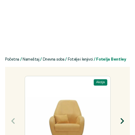
Početna
/
Nameštaj
/
Dnevna soba
/
Fotelje i lenjivci
/ Fotelja Bentley
Akcija