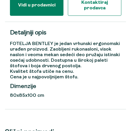
Kontaktiraj
Vidi u prodavnici
prodavca
Detaljniji opis
FOTELJA BENTLEY je jedan vrhunski ergonomski
urađen proizvod. Zaobljeni rukonasloni, visok
naslon i veoma mekan sedeći deo pružaju istinski
osećaj udobnosti. Dostupna u širokoj paleti
štofova i boja drvenog postolja.
Kvalitet štofa utiče na cenu.
Cena je u najpovoljnijem štofu.
Dimenzije
80x85x100 cm