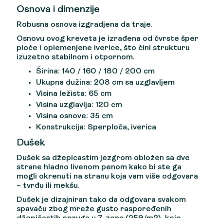
Osnova i dimenzije
Robusna osnova izgradjena da traje.
Osnovu ovog kreveta je izrađena od čvrste šper
ploče i oplemenjene iverice, što čini strukturu
izuzetno stabilnom i otpornom.
Širina:
140 / 160 / 180 / 200 cm
Ukupna dužina:
208 cm sa uzglavljem
Visina ležista:
65 cm
Visina uzglavlja:
120 cm
Visina osnove:
35 cm
Konstrukcija:
Sperploča, iverica
Dušek
Dušek sa džepicastim jezgrom obložen sa dve
strane hladno livenom penom kako bi ste ga
mogli okrenuti na stranu koja vam više odgovara
– tvrđu ili mekšu.
Dušek je dizajniran tako da odgovara svakom
spavaču zbog mreže gusto raspoređenih