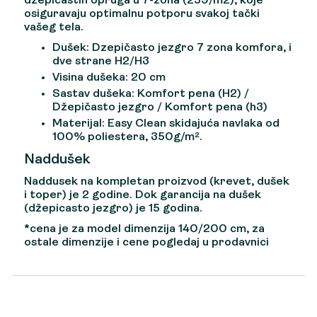
džepičastih opruga u 7-zona (259/m2), koje
osiguravaju optimalnu potporu svakoj tački
vašeg tela.
Dušek:
Dzepičasto jezgro 7 zona komfora, i
dve strane H2/H3
Visina dušeka:
20 cm
Sastav dušeka:
Komfort pena (H2) /
Džepičasto jezgro / Komfort pena (h3)
Materijal:
Easy Clean skidajuća navlaka od
100% poliestera, 350g/m².
Naddušek
Naddusek na kompletan proizvod (krevet, dušek
i toper) je 2 godine. Dok garancija na dušek
(džepicasto jezgro) je 15 godina.
*cena je za model dimenzija 140/200 cm, za
ostale dimenzije i cene pogledaj u prodavnici