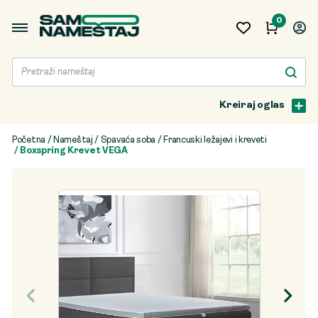
0
Kreiraj oglas
Početna
/
Nameštaj
/
Spavaća soba
/
Francuski ležajevi i kreveti
/ Boxspring Krevet VEGA