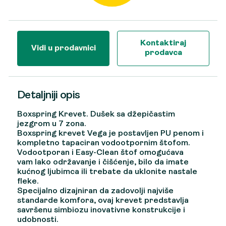
Kontaktiraj
Vidi u prodavnici
prodavca
Detaljniji opis
Boxspring Krevet. Dušek sa džepičastim
jezgrom u 7 zona.
Boxspring krevet Vega je postavljen PU penom i
kompletno tapaciran
vodootpornim štofom
.
Vodootporan i Easy-Clean štof omogućava
vam lako održavanje i čišćenje, bilo da imate
kućnog ljubimca ili trebate da uklonite nastale
fleke.
Specijalno dizajniran da zadovolji najviše
standarde komfora, ovaj krevet predstavlja
savršenu simbiozu inovativne konstrukcije i
udobnosti.