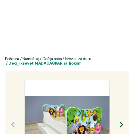
Početna
/
Nameštaj
/
Dečija soba
/
Kreveti za decu
/ Dečiji krevet MADAGASKAR sa fiokom