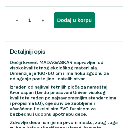
Dodaj u korpu
Detaljniji opis
Dečiji krevet MADAGASKAR napravljen od
visokokvalitetnog ekološkog materijala.
Dimenzija je 160×80 cm i ima fioku zgodnu za
odlaganje posteljine i ostalih stvari.
Izrađen od najkvalitetnijih ploča za nameštaj
Kronospan (tvrdo presovani Univer visokog
kvaliteta rađen po najsavremenijim standardima
i propisima EU), čije su ivice zaobljene i
učvršćene fleksibilnim PVC furnirom za
bezbednu i udobnu upotrebu dece.
Zdravlje dece nam je na prvom mestu, zbog toga