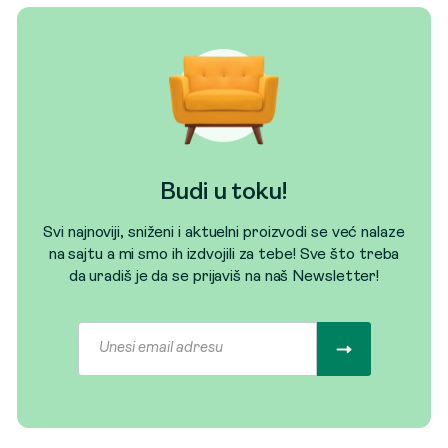
Budi u toku!
Svi najnoviji, sniženi i aktuelni proizvodi se već nalaze
na sajtu a mi smo ih izdvojili za tebe! Sve što treba
da uradiš je da se prijaviš na naš Newsletter!