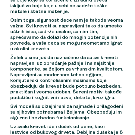
su boje koje su korišćene u izradi kreveta
isključivo boje koje u sebi ne sadrže teške
metale i štetne materije.
Osim toga, sigurnost dece nam je takođe veoma
važna. Svi kreveti su napravljeni tako da umesto
oštrih ivica, sadrže ovalne, samim tim,
sprečavamo da dolazi do mnogih potencijalnih
povreda, a vaša deca se mogu neometamo igrati
u okolini kreveta.
Želeli bismo još da naznačimo da su svi kreveti
napravljeni uz obraćanje pažnje i na najsitnije
komponente, sa željom za vrhunskim kvalitetom.
Napravljeni su modernom tehnologijom,
komjuterski kontrolisanim mašinama koje
obezbeđuju da krevet bude potpuno bezbedan,
praktičan i veoma udoban. Šareni motivi takođe
podstiču i kognitivni razvoj deteta, kroz igru.
Svi modeli su dizajnirani za najmađe i prilagođeni
su njihovim potrebama i željama. Obezbeđuju im
sigurno i bezbedno funkcionisanje.
Uz svaki krevet ide i dušek od pene, kao i
lestvice od bukovog drveta. Debljina dušeka je 8