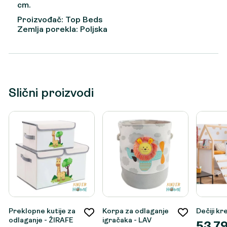
cm.
Proizvođač: Top Beds
Zemlja porekla: Poljska
Slični proizvodi
Preklopne kutije za
Korpa za odlaganje
Dečiji k
odlaganje - ŽIRAFE
igračaka - LAV
53.7