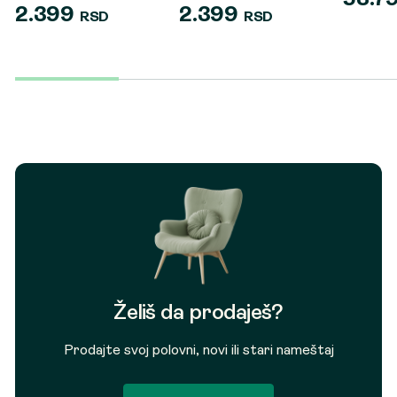
2.399
2.399
RSD
RSD
Želiš da prodaješ?
Prodajte svoj polovni, novi ili stari nameštaj