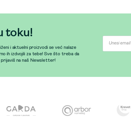
u toku!
sniženi i aktuelni proizvodi se već nalaze
mo ih izdvojili za tebe! Sve što treba da
e prijaviš na naš Newsletter!