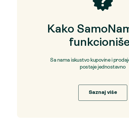
Kako SamoNam
funkcioniš
Sa nama iskustvo kupovine i proda
postaje jednostavno
Saznaj više