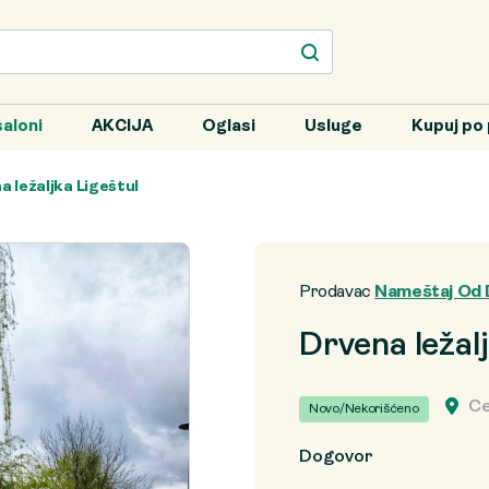
aloni
AKCIJA
Oglasi
Usluge
Kupuj po 
a ležaljka Ligeštul
Prodavac
Nameštaj Od 
Drvena ležalj
Ce
Novo/Nekorišćeno
Dogovor