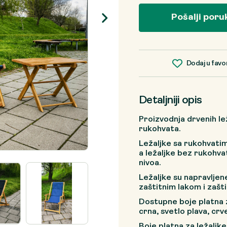
Pošalji poru
Dodaj u favo
Detaljniji opis
Proizvodnja drvenih lež
rukohvata.
Ležaljke sa rukohvati
a ležaljke bez rukohv
nivoa.
Ležaljke su napravlje
zaštitnim lakom i zašti
Dostupne boje platna z
crna, svetlo plava, crv
Boje platna za ležaljk