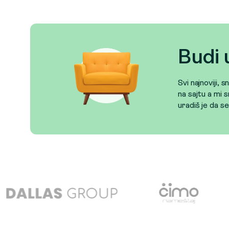
Budi 
Svi najnoviji, 
na sajtu a mi s
uradiš je da s