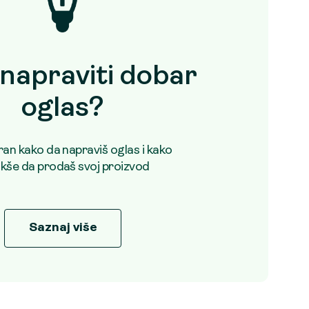
napraviti dobar
oglas?
uran kako da napraviš oglas i kako
akše da prodaš svoj proizvod
Saznaj više