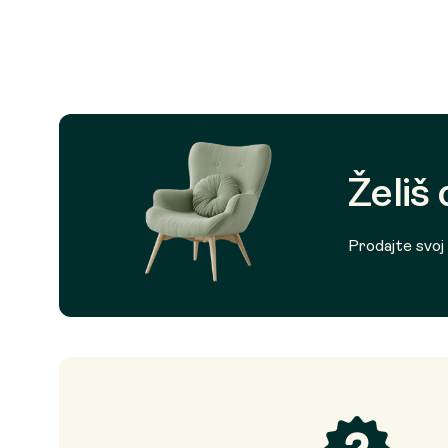
Želiš
Prodajte svoj p