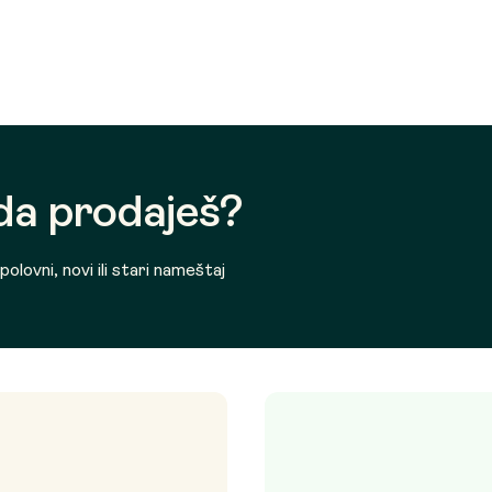
 da prodaješ?
olovni, novi ili stari nameštaj