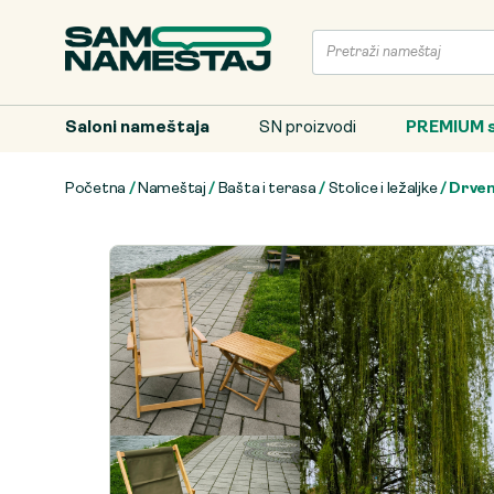
Saloni nameštaja
SN proizvodi
PREMIUM s
Početna
/
Nameštaj
/
Bašta i terasa
/
Stolice i ležaljke
/ Drven