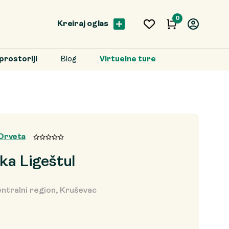
0
Kreiraj oglas
prostoriji
Blog
Virtuelne ture
Drveta
ka Ligeštul
ntralni region, Kruševac