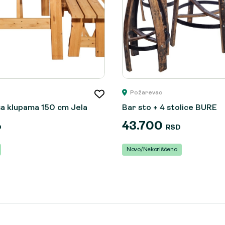
Požarevac
sa klupama 150 cm Jela
Bar sto + 4 stolice BURE
43.700
D
RSD
Novo/Nekorišćeno