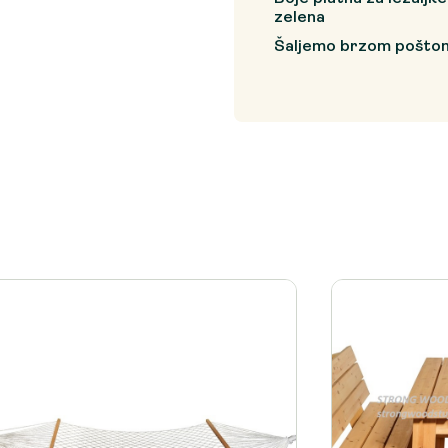
zelena
Šaljemo brzom pošto