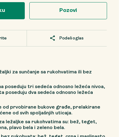
ku
Pozovi
rite
Podeli oglas
aljki za sunčanje sa rukohvatima ili bez
ma poseduju tri sedeća odnosno ležeća nivoa,
ata poseduju dva sedeća odnosno ležeća
ne od prvobirane bukove građe, prelakirane
ćene od svih spoljašnjih uticaja.
a ležaljke sa rukohvatima su: bež, teget,
ena, plavo bela i zeleno bela.
e bez rukohvata: bež, teget, crna i maslinasto