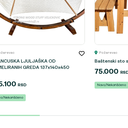
ožarevac
Požarevac
ANCUSKA LJULJAŠKA OD
Baštenski sto 
ELIRANIH GREDA 137x140x450
75.000
RS
5.100
RSD
Novo/Nekorišćeno
o/Nekorišćeno