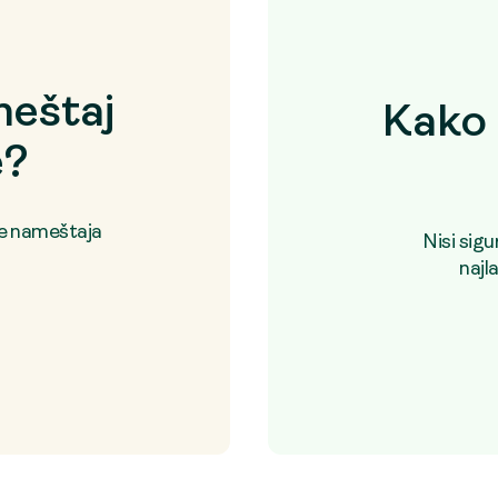
eštaj
Kako 
e?
je nameštaja
Nisi sig
najl