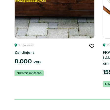
Požarevac
P
Zardinjera
FR
LAM
8.000
RSD
cm
15
Novo/Nekorišćeno
Nov