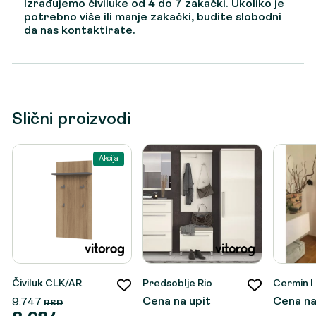
Izrađujemo čiviluke od 4 do 7 zakački. Ukoliko je
potrebno više ili manje zakački, budite slobodni
da nas kontaktirate.
Slični proizvodi
Akcija
Čiviluk CLK/AR
Predsoblje Rio
Cermin I
Cena na upit
Cena na
9.747
RSD