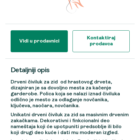
Kontaktiraj
Vidi u prodavnici
prodavca
Detaljniji opis
Drveni čiviluk za zid od hrastovog drveta,
dizajniran je sa dovoljno mesta za kačenje
garderobe. Polica koja se nalazi iznad čiviluka
odlično je mesto za odlaganje novčanika,
ključeva, naočara, novčanika.
Unikatni drveni čiviluk za zid sa masivnim drvenim
zakačkama. Dekorativni i finkcionalni deo
nameštaja koji će upotpuniti predsoblje ili bilo
koji drugi deo kuće i dati mu moderan izgled.