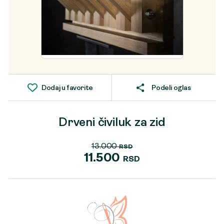
Dodaj u favorite
Podeli oglas
Drveni čiviluk za zid
13.000
RSD
Originalna
11.500
RSD
cena
Trenutna
je
cena
bila:
je:
13.000 RSD.
11.500 RSD.