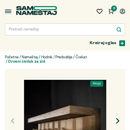
0
Kreiraj oglas
Početna
/
Nameštaj
/
Hodnik / Predsoblje
/
Čiviluci
/ Drveni čiviluk za zid
Akcija