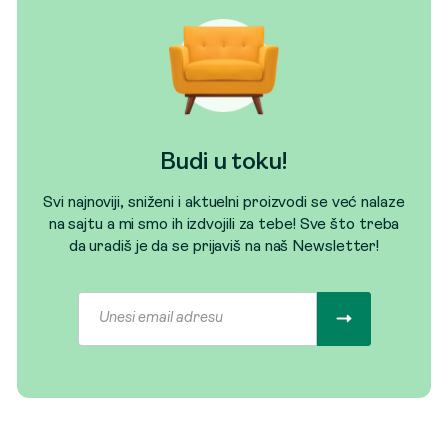
Budi u toku!
Svi najnoviji, sniženi i aktuelni proizvodi se već nalaze
na sajtu a mi smo ih izdvojili za tebe! Sve što treba
da uradiš je da se prijaviš na naš Newsletter!