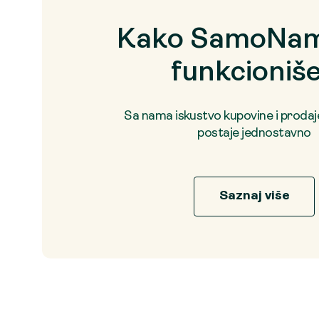
Kako SamoNam
funkcioniš
Sa nama iskustvo kupovine i proda
postaje jednostavno
Saznaj više