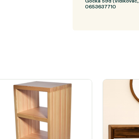
Gočka 59d (Vidikovac
0653637710