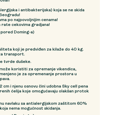
sovan
ergijska i antibakterijska) koja se ne skida
Beogradu!
ama po najpovoljnijim cenama!
 rate cekovima gradjana!
, pored Doming-a)
liteta koji je predviđen za kilaže do 40 kg.
 za transport.
je tvrde dušeke.
može koristiti za opremanje vikendica,
amenjeno je za opremenanje prostora u
pava.
12 cm i njenu osnovu čini udobna Sky cell pena
orenih ćelija koje omogućavaju olakšan protok
u navlaku sa antialergijskom zaštitom 60%
koja nema mogućnost skidanja.