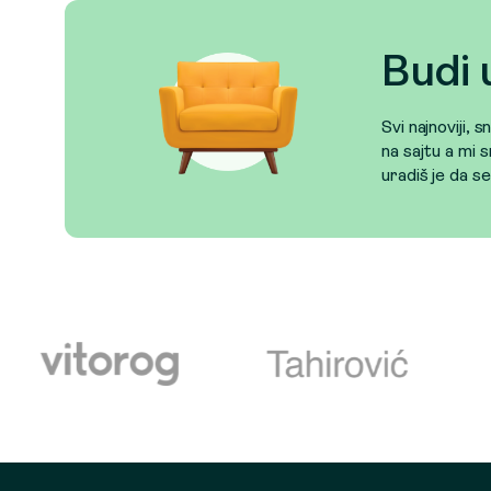
Budi 
Svi najnoviji, 
na sajtu a mi s
uradiš je da s