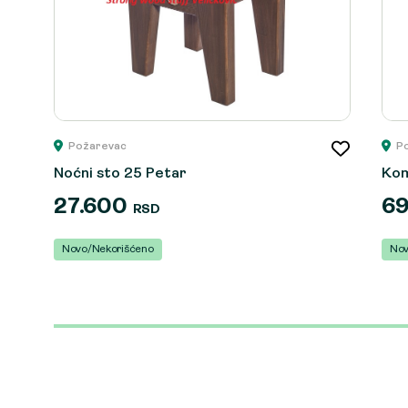
Požarevac
P
Noćni sto 25 Petar
Kom
27.600
6
RSD
Novo/Nekorišćeno
Nov