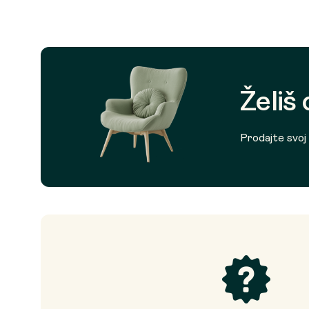
Želiš
Prodajte svoj p