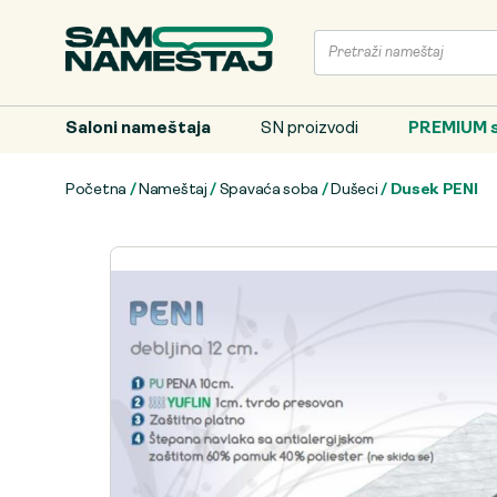
Saloni nameštaja
SN proizvodi
PREMIUM s
Početna
/
Nameštaj
/
Spavaća soba
/
Dušeci
/ Dusek PENI