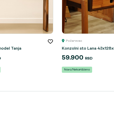
Požarevac
odel Tanja
Konzolni sto Lana 43x128
59.900
D
RSD
Novo/Nekorišćeno