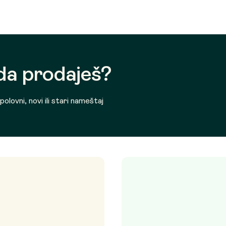
 da prodaješ?
olovni, novi ili stari nameštaj