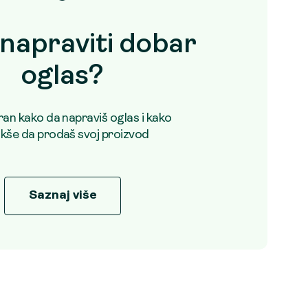
napraviti dobar
oglas?
uran kako da napraviš oglas i kako
akše da prodaš svoj proizvod
Saznaj više