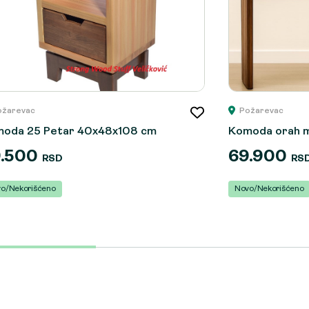
ožarevac
Požarevac
oda 25 Petar 40x48x108 cm
Komoda orah m
9.500
69.900
RSD
RS
o/Nekorišćeno
Novo/Nekorišćeno