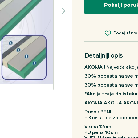
Pošalji poru
Dodaj u favo
Detaljniji opis
AKCIJA ! Najveća akcij
30% popusta na sve m
30% popusta na sve 
*Akcija traje do isteka
AKCIJA AKCIJA AKCIJA 
Dusek PENI
– Koristi se za pomocn
Visina 12cm
PU pena 10cm