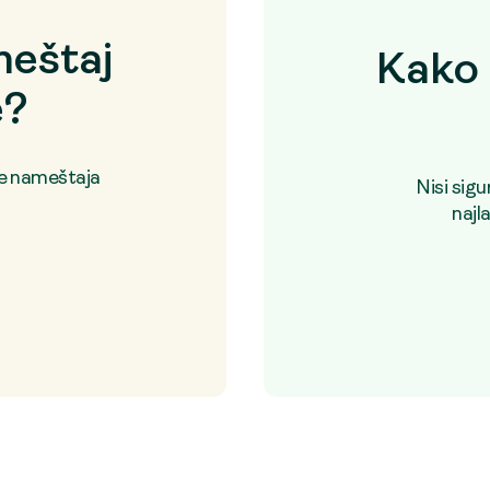
eštaj
Kako 
e?
je nameštaja
Nisi sig
najl