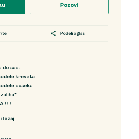
ku
Pozovi
rite
Podeli oglas
a do sad:
odele kreveta
modele duseka
 zaliha*
! ! !
i lezaj