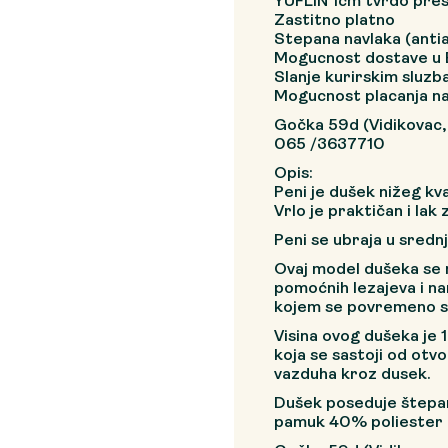
YUFLIN 1cm tvrdo pre
Zastitno platno
Stepana navlaka (antial
Mogucnost dostave u 
Slanje kurirskim sluzb
Mogucnost placanja na
Gočka 59d (Vidikovac
065 /3637710
Opis:
Peni je dušek nižeg kva
Vrlo je praktičan i lak
Peni se ubraja u sredn
Ovaj model dušeka se 
pomoćnih lezajeva i n
kojem se povremeno s
Visina ovog dušeka je 
koja se sastoji od otv
vazduha kroz dusek.
Dušek poseduje štepan
pamuk 40% poliester 