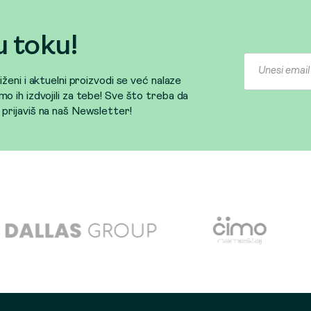
u toku!
sniženi i aktuelni proizvodi se već nalaze
mo ih izdvojili za tebe! Sve što treba da
e prijaviš na naš Newsletter!