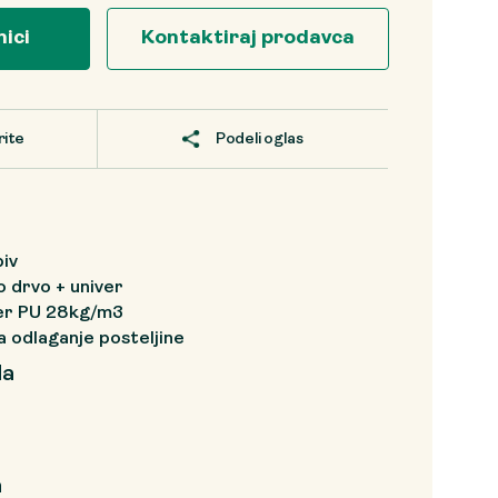
nici
Kontaktiraj prodavca
rite
Podeli oglas
piv
o drvo + univer
er PU 28kg/m3
a odlaganje posteljine
da
a