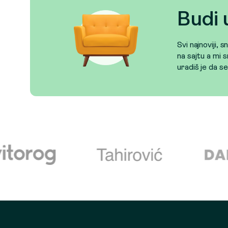
Budi 
Svi najnoviji, 
na sajtu a mi s
uradiš je da s