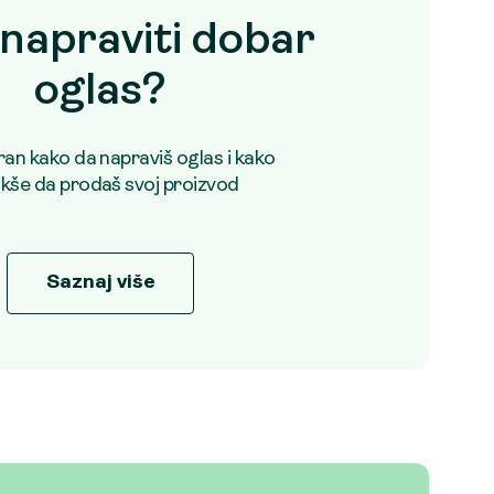
napraviti dobar
oglas?
uran kako da napraviš oglas i kako
akše da prodaš svoj proizvod
Saznaj više