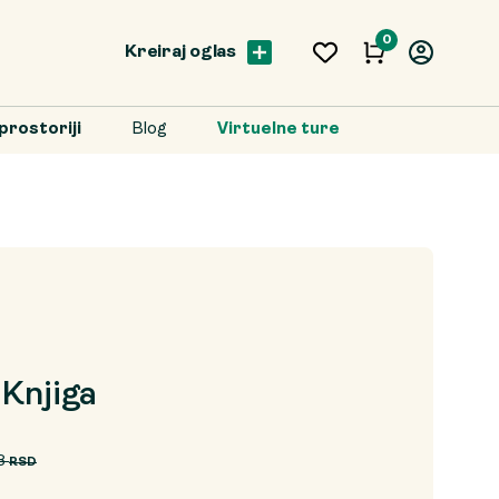
0
Kreiraj oglas
prostoriji
Blog
Virtuelne ture
 Knjiga
8
RSD