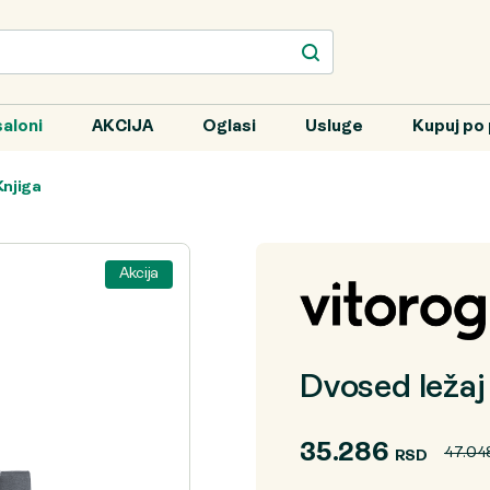
aloni
AKCIJA
Oglasi
Usluge
Kupuj po 
Knjiga
Akcija
Dvosed ležaj
35.286
47.04
RSD
Originalna
Trenutna
cena
cena