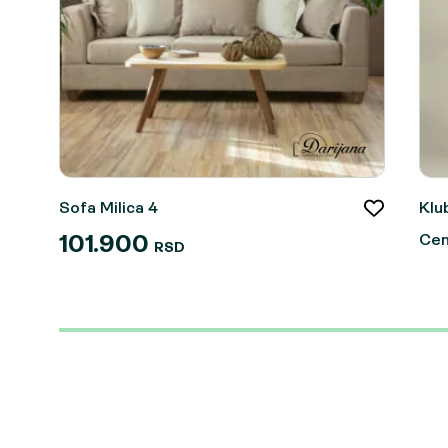
Sofa Milica 4
Klu
Cen
101.900
RSD