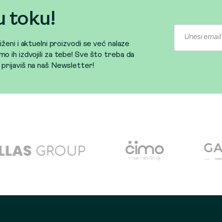
u toku!
sniženi i aktuelni proizvodi se već nalaze
mo ih izdvojili za tebe! Sve što treba da
e prijaviš na naš Newsletter!