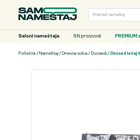
Saloni nameštaja
SN proizvodi
PREMIUM s
Početna
/
Nameštaj
/
Dnevna soba
/
Dvosedi
/ Dvosed ležaj 