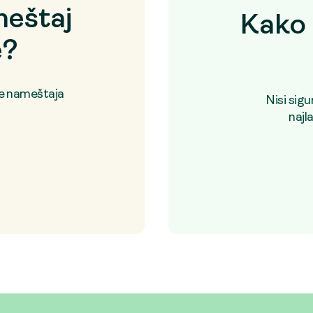
eštaj
Kako 
e?
je nameštaja
Nisi sig
najl