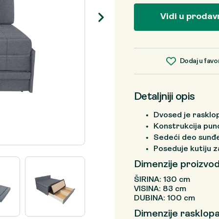
je
je:
bila:
35.286 RSD.
Vidi u prodav
47.048 RSD.
Dodaj u favo
Detaljniji opis
Dvosed je rasklo
Konstrukcija pun
Sedeći deo sunđ
Poseduje kutiju z
Dimenzije proizvo
ŠIRINA: 130 cm
VISINA: 83 cm
DUBINA: 100 cm
Dimenzije rasklop