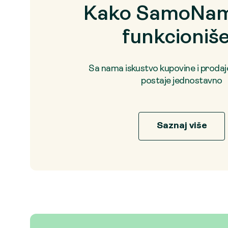
Kako SamoNam
funkcioniš
Sa nama iskustvo kupovine i proda
postaje jednostavno
Saznaj više