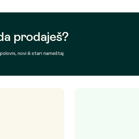
 da prodaješ?
olovni, novi ili stari nameštaj