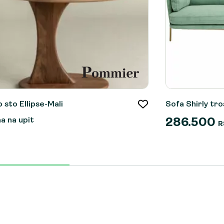
b sto Ellipse-Mali
Sofa Shirly tr
a na upit
286.500
R