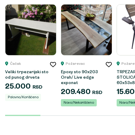
Čačak
Požarevac
Požare
Veliki trpezarijski sto
Epoxy sto 90x203
TRPEZA
od punog drveta
Orah/ Live edge
STOLICA
exponat
60x53x8
25.000
RSD
209.480
15.6
RSD
Polovno/Korišćeno
Novo/Nekorišćeno
Novo/Nek