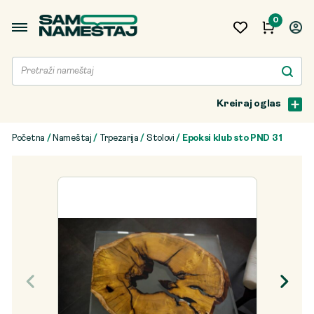
0
Kreiraj oglas
Početna
/
Nameštaj
/
Trpezarija
/
Stolovi
/ Epoksi klub sto PND 31