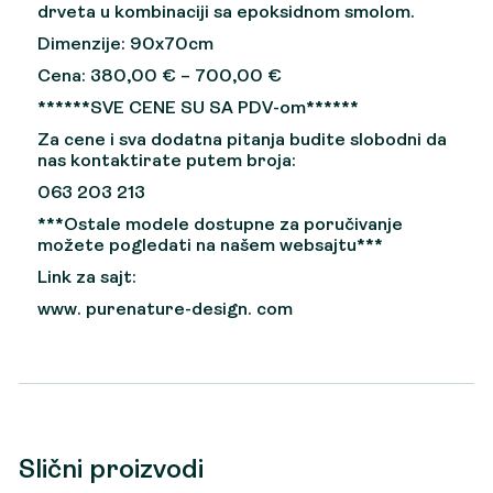
drveta u kombinaciji sa epoksidnom smolom.
Dimenzije: 90x70cm
Cena: 380,00 € – 700,00 €
******SVE CENE SU SA PDV-om******
Za cene i sva dodatna pitanja budite slobodni da
nas kontaktirate putem broja:
063 203 213
***Ostale modele dostupne za poručivanje
možete pogledati na našem websajtu***
Link za sajt:
www. purenature-design. com
Slični proizvodi