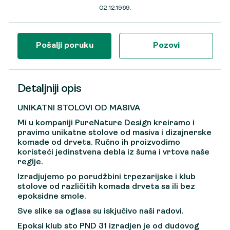
02.12.1969.
Pošalji poruku
Pozovi
Detaljniji opis
UNIKATNI STOLOVI OD MASIVA
Mi u kompaniji PureNature Design kreiramo i
pravimo unikatne stolove od masiva i dizajnerske
komade od drveta. Ručno ih proizvodimo
koristeći jedinstvena debla iz šuma i vrtova naše
regije.
Izradjujemo po porudžbini trpezarijske i klub
stolove od različitih komada drveta sa ili bez
epoksidne smole.
Sve slike sa oglasa su iskjučivo naši radovi.
Epoksi klub sto PND 31 izradjen je od dudovog