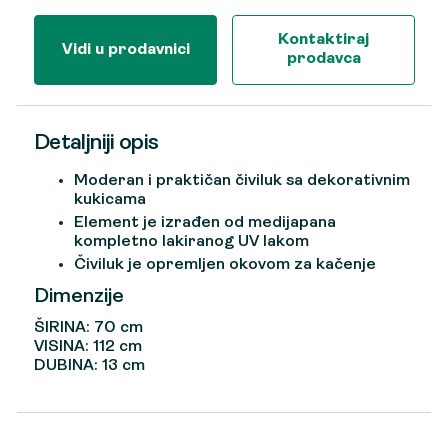
Kontaktiraj
Vidi u prodavnici
prodavca
Detaljniji opis
Moderan i praktičan čiviluk sa dekorativnim
kukicama
Element je izrađen od medijapana
kompletno lakiranog UV lakom
Čiviluk je opremljen okovom za kačenje
Dimenzije
ŠIRINA: 70 cm
VISINA: 112 cm
DUBINA: 13 cm