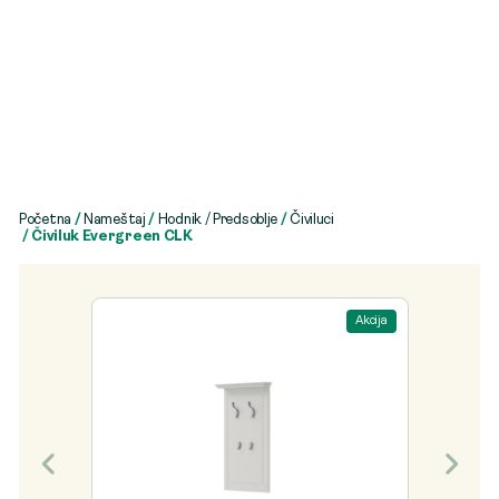
Početna
/
Nameštaj
/
Hodnik / Predsoblje
/
Čiviluci
/ Čiviluk Evergreen CLK
Akcija