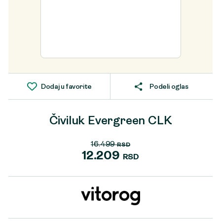
Dodaj u favorite
Podeli oglas
Čiviluk Evergreen CLK
16.499
RSD
Originalna
12.209
RSD
cena
Trenutna
je
cena
bila:
je:
16.499 RSD.
12.209 RSD.