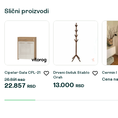
Slični proizvodi
Cipelar Gala CPL-21
Drveni čiviluk Stablo
Cermin I
Orah
Cena na
26.891
RSD
13.000
22.857
RSD
RSD
Originalna
Trenutna
cena
cena
je
je:
bila:
22.857 RSD.
26.891 RSD.