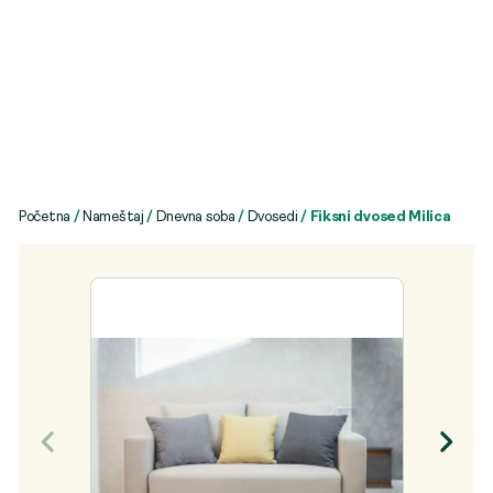
Početna
/
Nameštaj
/
Dnevna soba
/
Dvosedi
/ Fiksni dvosed Milica