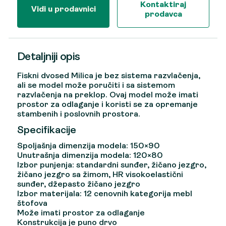
Kontaktiraj
Vidi u prodavnici
prodavca
Detaljniji opis
Fiskni dvosed Milica je bez sistema razvlačenja,
ali se model može poručiti i sa sistemom
razvlačenja na preklop. Ovaj model može imati
prostor za odlaganje i koristi se za opremanje
stambenih i poslovnih prostora.
Specifikacije
Spoljašnja dimenzija modela: 150×90
Unutrašnja dimenzija modela: 120×80
Izbor punjenja: standardni sunđer, žičano jezgro,
žičano jezgro sa žimom, HR visokoelastični
sunđer, džepasto žičano jezgro
Izbor materijala: 12 cenovnih kategorija mebl
štofova
Može imati prostor za odlaganje
Konstrukcija je puno drvo