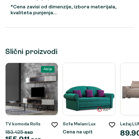
*Cena zavisi od dimenzije, izbora materijala,
kvaliteta punjenja…
Slični proizvodi
Akcija
TV komoda Rolls
Sofa Melani Lux
Ležaj L
Cena na upit
183.425
89.
RSD