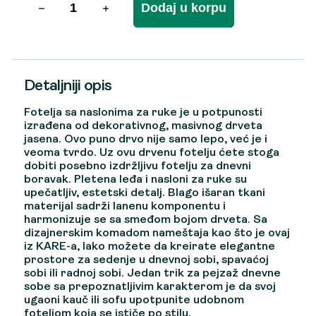
Dodaj u korpu
Detaljniji opis
Fotelja sa naslonima za ruke je u potpunosti
izrađena od dekorativnog, masivnog drveta
jasena. Ovo puno drvo nije samo lepo, već je i
veoma tvrdo. Uz ovu drvenu fotelju ćete stoga
dobiti posebno izdržljivu fotelju za dnevni
boravak. Pletena leđa i nasloni za ruke su
upečatljiv, estetski detalj. Blago išaran tkani
materijal sadrži lanenu komponentu i
harmonizuje se sa smeđom bojom drveta. Sa
dizajnerskim komadom nameštaja kao što je ovaj
iz KARE-a, lako možete da kreirate elegantne
prostore za sedenje u dnevnoj sobi, spavaćoj
sobi ili radnoj sobi. Jedan trik za pejzaž dnevne
sobe sa prepoznatljivim karakterom je da svoj
ugaoni kauč ili sofu upotpunite udobnom
foteljom koja se ističe po stilu.