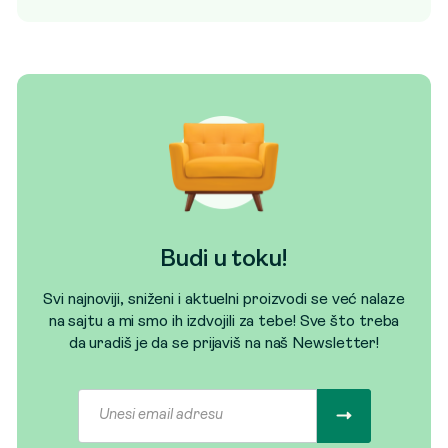
Budi u toku!
Svi najnoviji, sniženi i aktuelni proizvodi se već nalaze
na sajtu a mi smo ih izdvojili za tebe! Sve što treba
da uradiš je da se prijaviš na naš Newsletter!