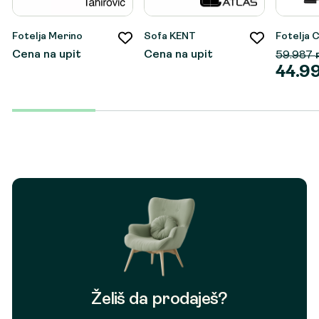
Fotelja Merino
Sofa KENT
Fotelja 
Cena na upit
Cena na upit
59.987
44.9
Origina
Trenut
cena
cena
je
je:
bila:
44.990
59.987
Želiš da prodaješ?