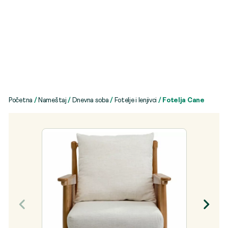
Početna
/
Nameštaj
/
Dnevna soba
/
Fotelje i lenjivci
/ Fotelja Cane