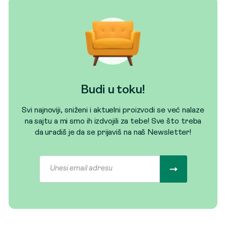
Budi u toku!
Svi najnoviji, sniženi i aktuelni proizvodi se već nalaze
na sajtu a mi smo ih izdvojili za tebe! Sve što treba
da uradiš je da se prijaviš na naš Newsletter!