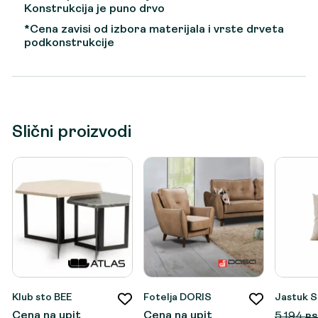
Konstrukcija je puno drvo
*Cena zavisi od izbora materijala i vrste drveta
podkonstrukcije
Slični proizvodi
Klub sto BEE
Fotelja DORIS
Jastuk S
Cena na upit
Cena na upit
5.194
R