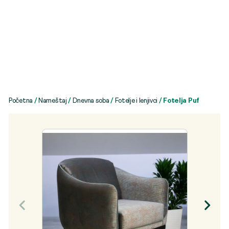
Početna
/
Nameštaj
/
Dnevna soba
/
Fotelje i lenjivci
/ Fotelja Puf