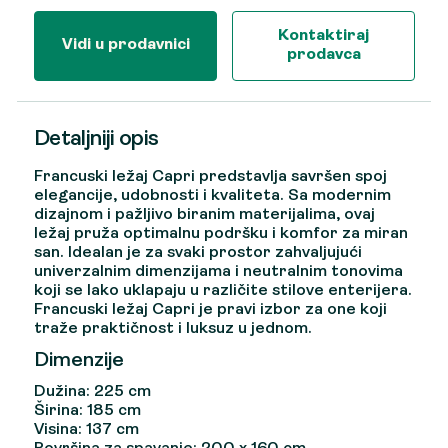
Kontaktiraj
Vidi u prodavnici
prodavca
Detaljniji opis
Francuski ležaj Capri predstavlja savršen spoj
elegancije, udobnosti i kvaliteta. Sa modernim
dizajnom i pažljivo biranim materijalima, ovaj
ležaj pruža optimalnu podršku i komfor za miran
san. Idealan je za svaki prostor zahvaljujući
univerzalnim dimenzijama i neutralnim tonovima
koji se lako uklapaju u različite stilove enterijera.
Francuski ležaj Capri je pravi izbor za one koji
traže praktičnost i luksuz u jednom.
Dimenzije
Dužina: 225 cm
Širina: 185 cm
Visina: 137 cm