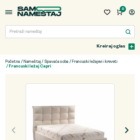
0
Kreiraj oglas
Početna
/
Nameštaj
/
Spavaća soba
/
Francuski ležajevi i kreveti
/ Francuski ležaj Capri