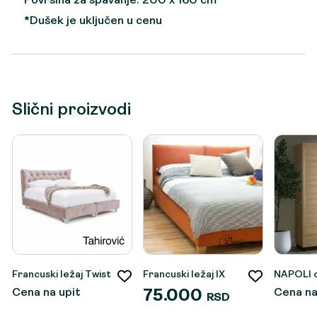
Površina za spavanje: 200 x 160 cm
*Dušek je uključen u cenu
Slični proizvodi
Francuski ležaj Twist
Francuski ležaj IX
NAPOLI 
Cena na upit
Cena na
75.000
RSD