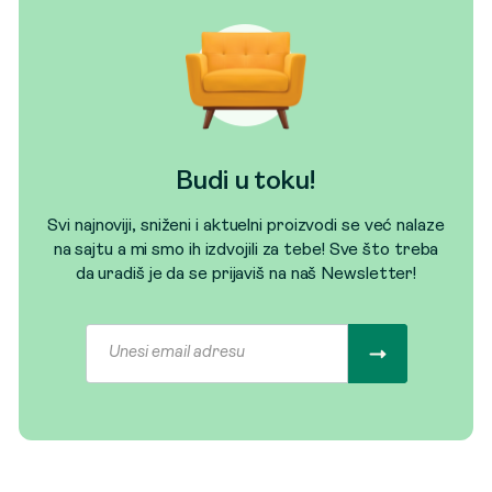
Budi u toku!
Svi najnoviji, sniženi i aktuelni proizvodi se već nalaze
na sajtu a mi smo ih izdvojili za tebe! Sve što treba
da uradiš je da se prijaviš na naš Newsletter!