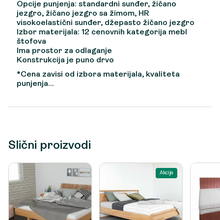
Opcije punjenja: standardni sunđer, žičano
jezgro, žičano jezgro sa žimom, HR
visokoelastični sunđer, džepasto žičano jezgro
Izbor materijala: 12 cenovnih kategorija mebl
štofova
Ima prostor za odlaganje
Konstrukcija je puno drvo
*Cena zavisi od izbora materijala, kvaliteta
punjenja…
Slični proizvodi
Akcija