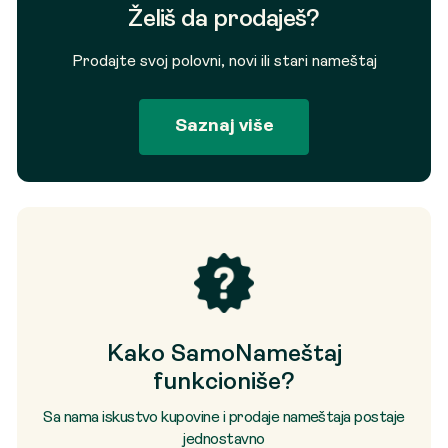
Želiš da prodaješ?
Prodajte svoj polovni, novi ili stari nameštaj
Saznaj više
Kako SamoNameštaj
funkcioniše?
Sa nama iskustvo kupovine i prodaje nameštaja postaje
jednostavno