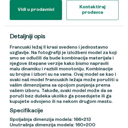
Kontaktiraj
Vidi u prodavnici
prodavca
Detaljniji opis
Francuski ležaj II krasi svedeno i jednostavno
uzglavlje. Na fotografiji je izložbeni model za koji
smo se odlučili da bude kombinacija materijala i
njegove štepane verzije kako bismo napravili
malu dinamiku i razbili monotoniju. Kombinacije
su brojne i izbori su na vama. Ovaj model se kao i
svaki naš model francuskih ležaja može poručiti u
vašim dimenzijama sa opcijom punjenja prema
vašem izboru. Takođe, svaki model može da se
poruči bez dušeka ukoliko ga posedujete ili ga
kupujete odvojeno ili na nekom drugom mestu.
Specifikacije
Spoljašnja dimenzija modela: 166×213
Unutrašnja dimenzija modela: 160×200