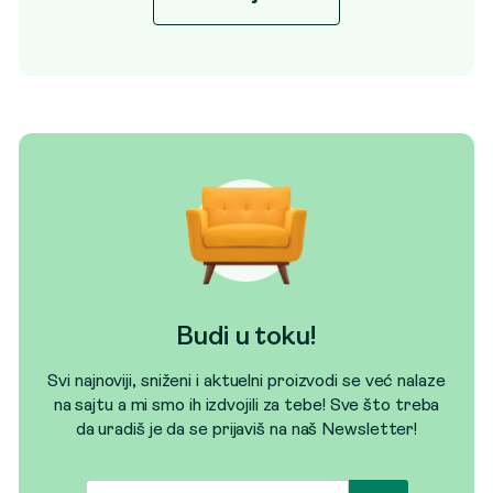
Budi u toku!
Svi najnoviji, sniženi i aktuelni proizvodi se već nalaze
na sajtu a mi smo ih izdvojili za tebe! Sve što treba
da uradiš je da se prijaviš na naš Newsletter!