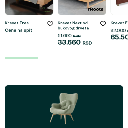
Krevet Tres
Krevet Next od
Krevet E
bukovog drveta
Cena na upit
82.000
51.690
65.5
RSD
33.660
RSD
Origina
Trenut
Originalna
Trenutna
cena
cena
cena
cena
je
je:
je
je:
bila:
65.500
bila:
33.660 RSD.
82.000
51.690 RSD.