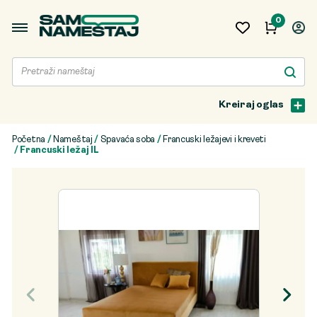
0
Kreiraj oglas
Početna
/
Nameštaj
/
Spavaća soba
/
Francuski ležajevi i kreveti
/ Francuski ležaj IL