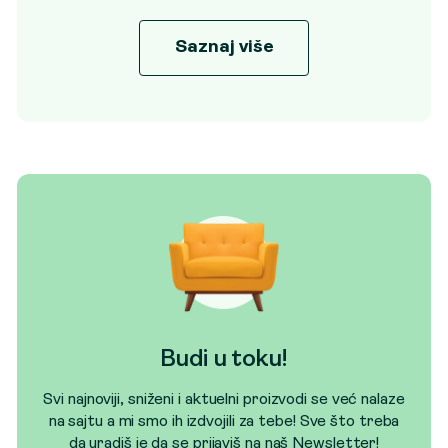
Saznaj više
Budi u toku!
Svi najnoviji, sniženi i aktuelni proizvodi se već nalaze
na sajtu a mi smo ih izdvojili za tebe! Sve što treba
da uradiš je da se prijaviš na naš Newsletter!