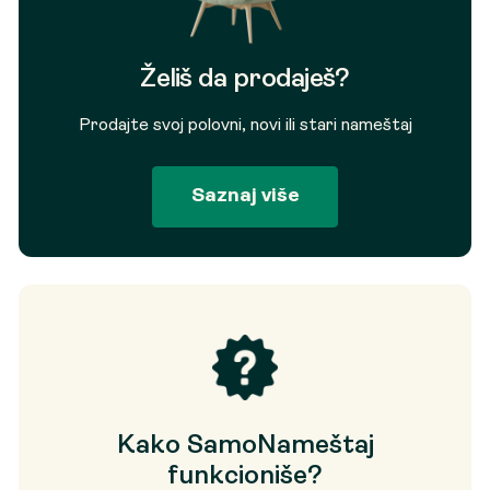
Želiš da prodaješ?
Prodajte svoj polovni, novi ili stari nameštaj
Saznaj više
Kako SamoNameštaj
funkcioniše?