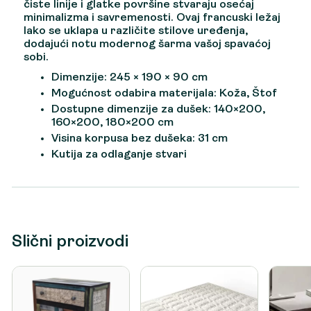
čiste linije i glatke površine stvaraju osećaj
minimalizma i savremenosti. Ovaj francuski ležaj
lako se uklapa u različite stilove uređenja,
dodajući notu modernog šarma vašoj spavaćoj
sobi.
Dimenzije: 245 × 190 × 90 cm
Mogućnost odabira materijala: Koža, Štof
Dostupne dimenzije za dušek: 140×200,
160×200, 180×200 cm
Visina korpusa bez dušeka: 31 cm
Kutija za odlaganje stvari
Slični proizvodi