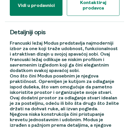
Kontaktiraj
Vidi u prodavnici
prodavca
Detaljniji opis
Francuski ležaj Modus predstavlja najmoderniji
izbor za one koji traže udobnost, funkcionalnost
i atraktivan dizajn u svojoj spavaćoj sobi. Ovaj
francuski ležaj odlikuje se niskim profilom i
savremenim izgledom koji ga čini elegantnim
dodatkom svakoj spavaćoj sobi.
Ono što čini Modus posebnim je njegova
praktičnost. Opremljen je kutijom za odlaganje
ispod dušeka, što vam omogućuje da pametno
iskoristite prostor i organizujete svoje stvari.
Ovaj dodatni prostor za odlaganje stvari idealan
je za posteljinu, odeću ili bilo šta drugo što želite
držati na dohvat ruke, ali izvan pogleda.
Njegova niska konstrukcija čini pristupanje
krevetu jednostavnim i udobnim. Modus je
izrađen s pažnjom prema detaljima, a njegove