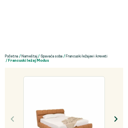
Početna
/
Nameštaj
/
Spavaća soba
/
Francuski ležajevi i kreveti
/ Francuski ležaj Modus