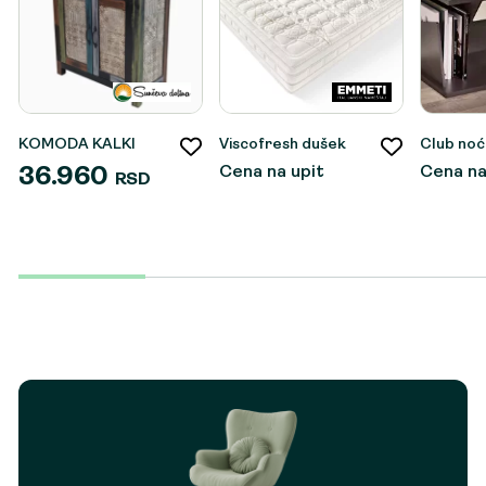
KOMODA KALKI
Viscofresh dušek
Club no
Cena na upit
Cena na
36.960
RSD