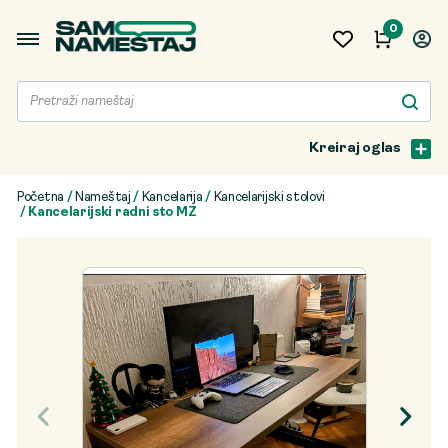
0
Kreiraj oglas
Početna
/
Nameštaj
/
Kancelarija
/
Kancelarijski stolovi
/ Kancelarijski radni sto MZ