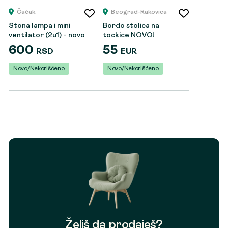
Čačak
Beograd-Rakovica
Stona lampa i mini
Bordo stolica na
ventilator (2u1) - novo
tockice NOVO!
600
55
RSD
EUR
Novo/Nekorišćeno
Novo/Nekorišćeno
Želiš da prodaješ?