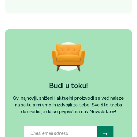
Budi u toku!
Svi najnoviji, sniženi i aktuelni proizvodi se već nalaze
na sajtu a mi smo ih izdvojili za tebe! Sve što treba
da uradiš je da se prijaviš na naš Newsletter!