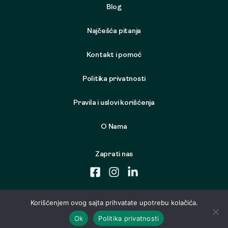
Blog
Najčešća pitanja
Kontakt i pomoć
Politika privatnosti
Pravila i uslovi korišćenja
O Nama
Zaprati nas
Korišćenjem ovog sajta prihvatate upotrebu kolačića.
Ok
Politika privatnosti
© 2026 Samo Nameštaj. Sva prava zadržana. Developed by
Cubes