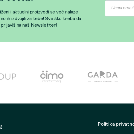
sniženi i aktuelni proizvodi se već nalaze
mo ih izdvojili za tebe! Sve što treba da
e prijaviš na naš Newsletter!
Politika privatn
g