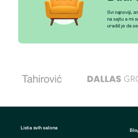
Svi najnoviji, 
na sajtu a mi s
uradiš je da s
Lista svih salona
Blo