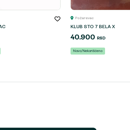
Požarevac
PAC
KLUB STO 7 BELA X
40.900
RSD
Novo/Nekorišćeno