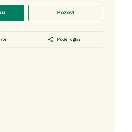
ku
Pozovi
rite
Podeli oglas