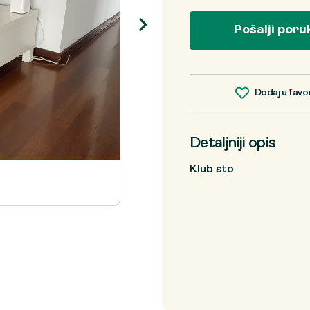
Pošalji poru
Dodaj u favo
Detaljniji opis
Klub sto