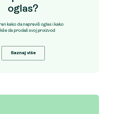
oglas?
uran kako da napraviš oglas i kako
akše da prodaš svoj proizvod
Saznaj više