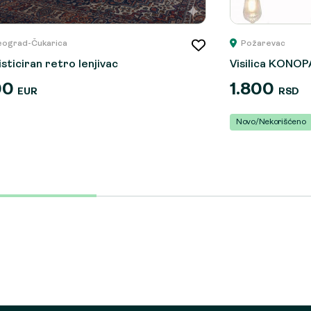
eograd-Čukarica
Požarevac
isticiran retro lenjivac
Visilica KONO
00
1.800
EUR
RSD
Novo/Nekorišćeno