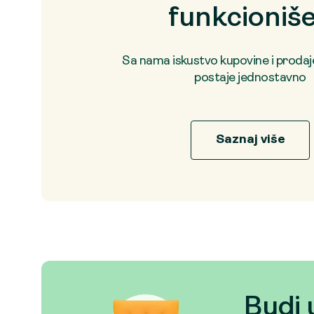
funkcioniš
Sa nama iskustvo kupovine i proda
postaje jednostavno
Saznaj više
Budi 