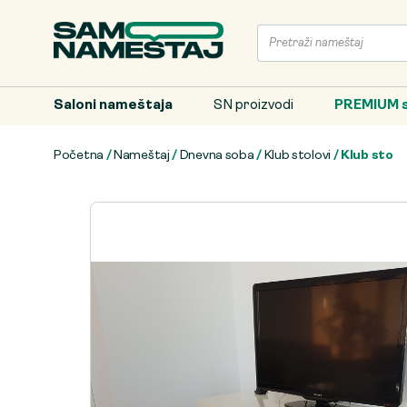
Saloni nameštaja
SN proizvodi
PREMIUM s
Početna
/
Nameštaj
/
Dnevna soba
/
Klub stolovi
/ Klub sto