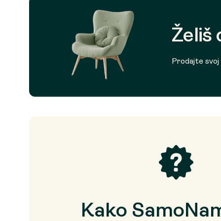
Želiš
Prodajte svoj p
Kako SamoNam