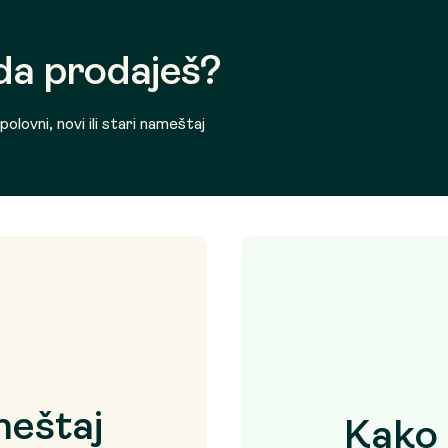
 da prodaješ?
olovni, novi ili stari nameštaj
eštaj
Kako 