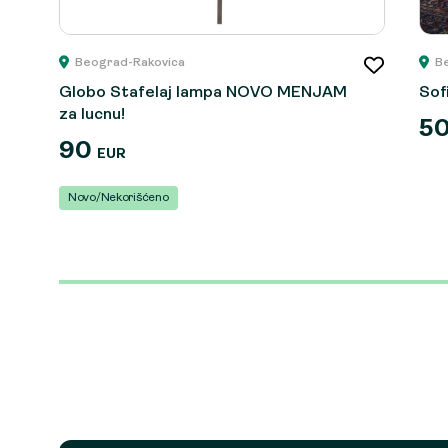
Beograd-Rakovica
B
Globo Stafelaj lampa NOVO MENJAM
Sof
za lucnu!
5
90
EUR
Novo/Nekorišćeno