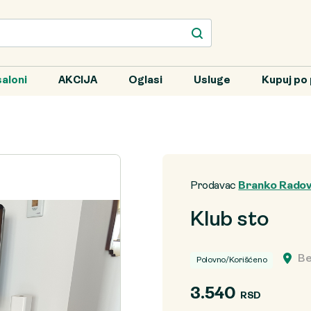
aloni
AKCIJA
Oglasi
Usluge
Kupuj po 
Prodavac
Branko Radov
Klub sto
Be
Polovno/Korišćeno
3.540
RSD