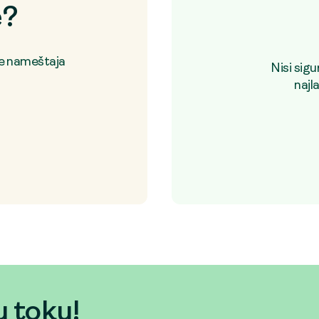
e?
je nameštaja
Nisi sig
najl
u toku!