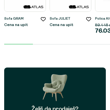
Sofa GRAM
Sofa JULIET
Polica Al
Cena na upit
Cena na upit
89.448
76.0
Origina
Trenut
cena
cena
je
je:
bila:
76.031 
89.448
Želiš da prodaješ?