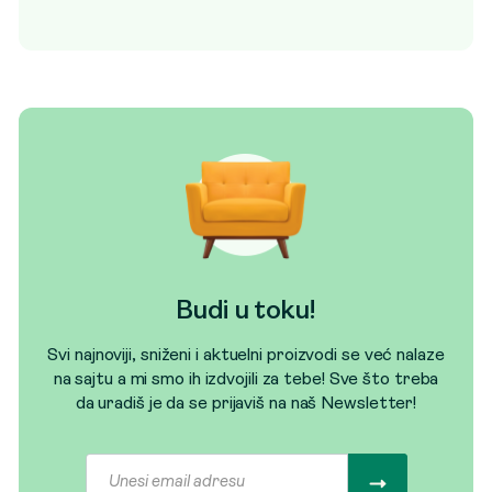
Budi u toku!
Svi najnoviji, sniženi i aktuelni proizvodi se već nalaze
na sajtu a mi smo ih izdvojili za tebe! Sve što treba
da uradiš je da se prijaviš na naš Newsletter!