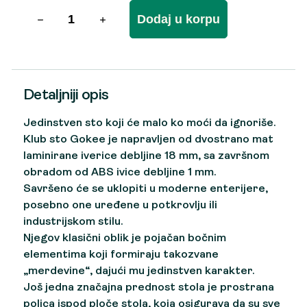
Dodaj u korpu
Detaljniji opis
Jedinstven sto koji će malo ko moći da ignoriše.
Klub sto Gokee je napravljen od dvostrano mat
laminirane iverice debljine 18 mm, sa završnom
obradom od ABS ivice debljine 1 mm.
Savršeno će se uklopiti u moderne enterijere,
posebno one uređene u potkrovlju ili
industrijskom stilu.
Njegov klasični oblik je pojačan bočnim
elementima koji formiraju takozvane
„merdevine“, dajući mu jedinstven karakter.
Još jedna značajna prednost stola je prostrana
polica ispod ploče stola, koja osigurava da su sve