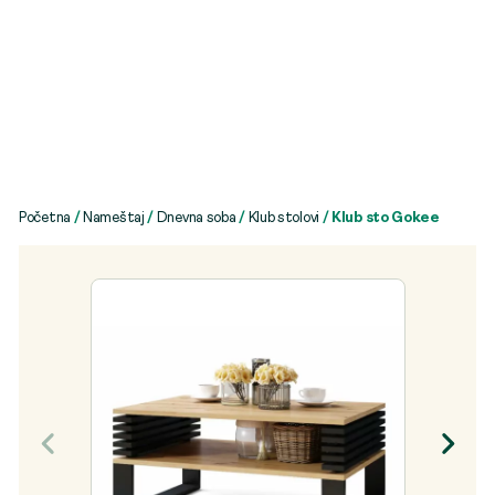
Početna
/
Nameštaj
/
Dnevna soba
/
Klub stolovi
/ Klub sto Gokee