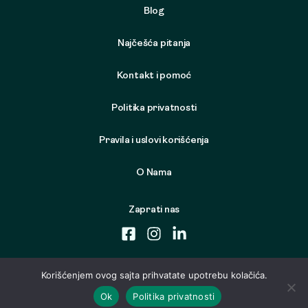
Blog
Najčešća pitanja
Kontakt i pomoć
Politika privatnosti
Pravila i uslovi korišćenja
O Nama
Zaprati nas
Korišćenjem ovog sajta prihvatate upotrebu kolačića.
Ok
Politika privatnosti
© 2026 Samo Nameštaj. Sva prava zadržana. Developed by
Cubes