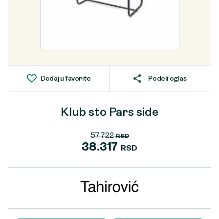
Dodaj u favorite
Podeli oglas
Klub sto Pars side
57.722
RSD
Originalna
38.317
RSD
cena
Trenutna
je
cena
bila:
je:
57.722 RSD.
38.317 RSD.