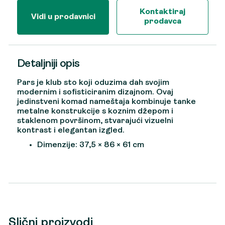
Kontaktiraj
Vidi u prodavnici
prodavca
Detaljniji opis
Pars je klub sto koji oduzima dah svojim
modernim i sofisticiranim dizajnom. Ovaj
jedinstveni komad nameštaja kombinuje tanke
metalne konstrukcije s koznim džepom i
staklenom površinom, stvarajući vizuelni
kontrast i elegantan izgled.
Dimenzije: 37,5 × 86 × 61 cm
Slični proizvodi