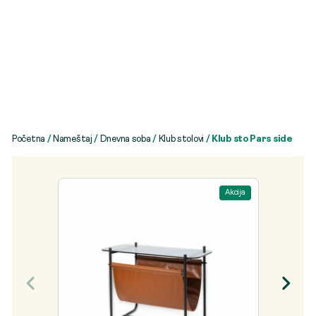
Početna
/
Nameštaj
/
Dnevna soba
/
Klub stolovi
/ Klub sto Pars side
Akcija