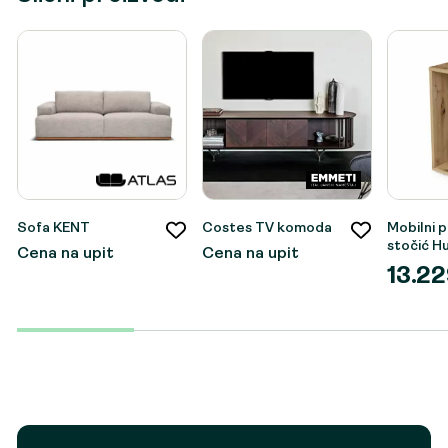
Sofa KENT
Costes TV komoda
Mobilni 
stočić Hu
Cena na upit
Cena na upit
13.2