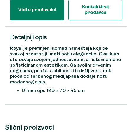
Kontaktiraj
Vidi u prodavnici
prodavca
Detaljniji opis
Royal je prefinjeni komad nameštaja koji će
svakoj prostoriji uneti notu elegancije. Ovaj klub
sto osvaja svojom jednostavnom, ali istovremeno
sofisticiranom estetikom. Sa svojim drvenim
nogicama, pruža stabilnost i izdržljivost, dok
ploča od farbanog medijapana dodaje notu
modernog sjaja.
Dimenzije: 120 × 70 × 45 cm
Slični proizvodi