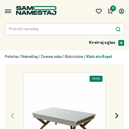
0
Kreiraj oglas
Početna
/
Nameštaj
/
Dnevna soba
/
Klub stolovi
/ Klub sto Royal
Akcija