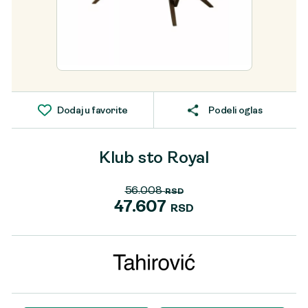
Dodaj u favorite
Podeli oglas
Klub sto Royal
56.008
RSD
Originalna
47.607
RSD
cena
Trenutna
je
cena
bila:
je:
56.008 RSD.
47.607 RSD.