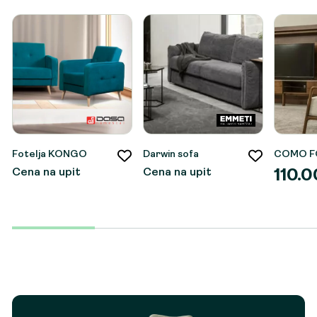
Fotelja KONGO
Darwin sofa
COMO F
Cena na upit
Cena na upit
110.