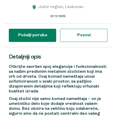
Južni region, Leskovac
02.12.1969.
Pošalji poruku
Pozovi
Detaljniji opis
Otkrijte savršen spoj elegancije i funkcionalnosti
sa našim predivnim metalnim stočićem koji ima
vrh od drveta. Ovaj komad nameštaja unosi
sofisticiranost u svaki prostor, sa pažljivo
dizajniranim detaljima koji reflektuju vrhunski
kvalitet izrade.
Ovaj stočić nije samo komad nameštaja – on je
umetničko delo koje dodaje vrednost vašem
domu. Bez obzira na veličinu koju odaberete,
sigurni smo da će postati centralni deo vašeg