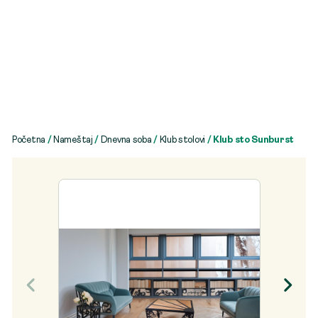
Početna
/
Nameštaj
/
Dnevna soba
/
Klub stolovi
/ Klub sto Sunburst