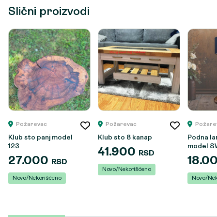
Slični proizvodi
Požarevac
Požarevac
Požare
Klub sto panj model
Klub sto 8 kanap
Podna l
123
model S
41.900
RSD
27.000
18.0
RSD
Novo/Nekorišćeno
Novo/Nekorišćeno
Novo/Nek