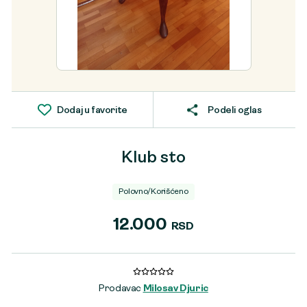
Dodaj u favorite
Podeli oglas
Klub sto
Polovno/Korišćeno
12.000
RSD
Prodavac
Milosav Djuric