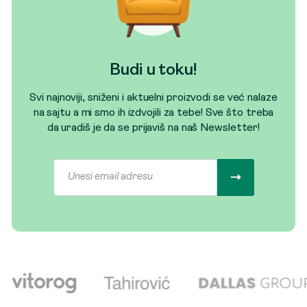
Budi u toku!
Svi najnoviji, sniženi i aktuelni proizvodi se već nalaze
na sajtu a mi smo ih izdvojili za tebe! Sve što treba
da uradiš je da se prijaviš na naš Newsletter!