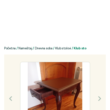
Početna
/
Nameštaj
/
Dnevna soba
/
Klub stolovi
/ Klub sto