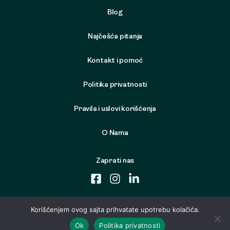
Blog
Najčešća pitanja
Kontakt i pomoć
Politika privatnosti
Pravila i uslovi korišćenja
O Nama
Zaprati nas
Korišćenjem ovog sajta prihvatate upotrebu kolačića.
Ok
Politika privatnosti
© 2026 Samo Nameštaj. Sva prava zadržana. Developed by
Cubes