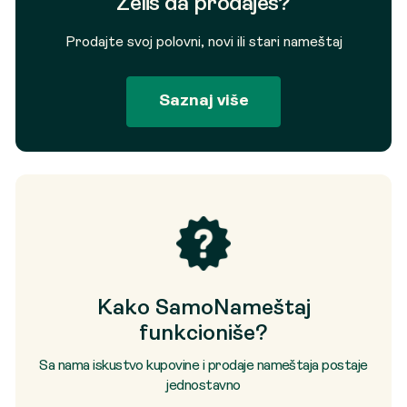
Želiš da prodaješ?
Prodajte svoj polovni, novi ili stari nameštaj
Saznaj više
Kako SamoNameštaj
funkcioniše?
Sa nama iskustvo kupovine i prodaje nameštaja postaje
jednostavno