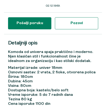
02.12.1969.
Pošalji poruku
Pozovi
Detaljniji opis
Komoda od univera spaja praktično i moderno.
Njen klasičan stil i funkcionalnost čine je
idealnom za organizaciju i kao stilski dodatak.
Materijal izrade:
univer 18mm
Osnovni sastav:
2 vrata, 2 fioke, otvorena polica
Širina:
180cm
Dubina:
45cm
Visina:
80cm
Dostupna boja:
kastelo/belo soft
Vreme isporuke:
5 do 7 radnih dana
Tezina 80 kg
Cena isporuke 1100 din