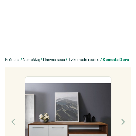
Početna
/
Nameštaj
/
Dnevna soba
/
Tv komode i police
/ Komoda Dora