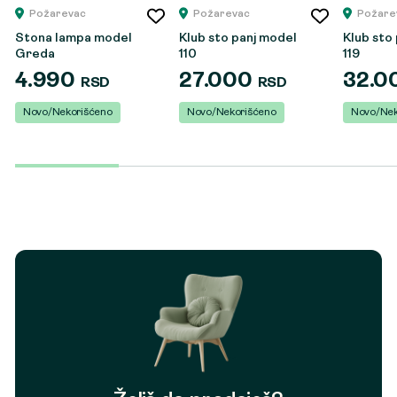
Požarevac
Požarevac
Požare
Stona lampa model
Klub sto panj model
Klub sto
Greda
110
119
4.990
27.000
32.0
RSD
RSD
Novo/Nekorišćeno
Novo/Nekorišćeno
Novo/Nek