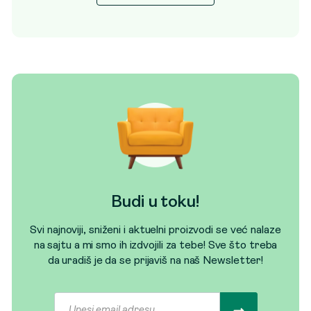
Budi u toku!
Svi najnoviji, sniženi i aktuelni proizvodi se već nalaze
na sajtu a mi smo ih izdvojili za tebe! Sve što treba
da uradiš je da se prijaviš na naš Newsletter!