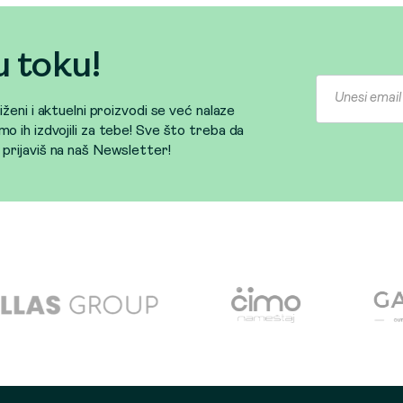
u toku!
sniženi i aktuelni proizvodi se već nalaze
mo ih izdvojili za tebe! Sve što treba da
e prijaviš na naš Newsletter!