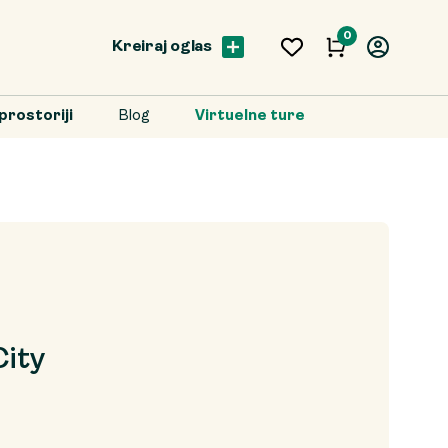
0
Kreiraj oglas
prostoriji
Blog
Virtuelne ture
City