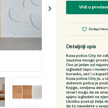
Vidi u prodav
Dodaj u favo
Detaljniji opis
Kosa polica City će odli
zauzima mnogo prosto
Ovo je jedan od najuni
izgledati lepo i moder
boravku, već i u kupati
Kosa polica City je, u
dubinom polica je post
Knjige, omiljena dekora
stvari mogu da se smes
sjajno izgledati na nje
Ukoliko postoji želja da
da to navedete u svoj