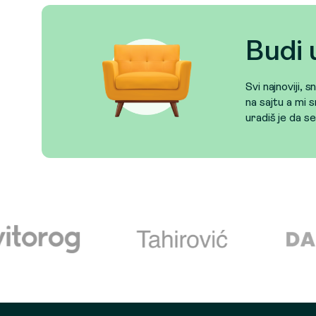
Budi 
Svi najnoviji, 
na sajtu a mi s
uradiš je da s