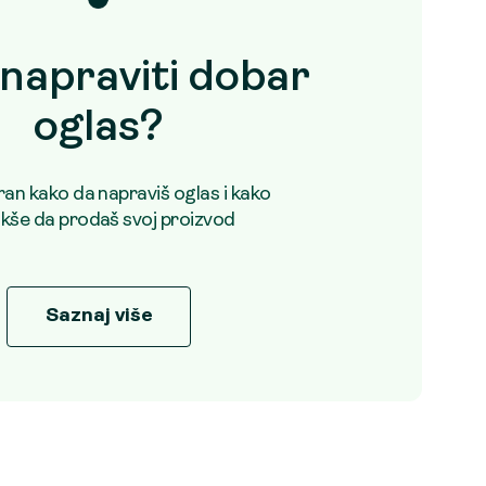
napraviti dobar
oglas?
uran kako da napraviš oglas i kako
akše da prodaš svoj proizvod
Saznaj više