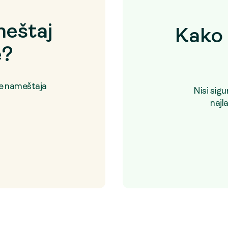
eštaj
Kako 
e?
je nameštaja
Nisi sig
najl