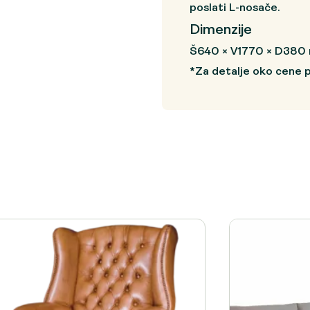
poslati L-nosače.
Dimenzije
Š640 × V1770 × D380
*Za detalje oko cene 