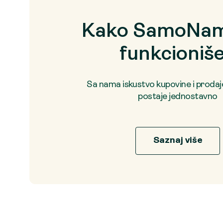
Kako SamoNam
funkcioniš
Sa nama iskustvo kupovine i proda
postaje jednostavno
Saznaj više