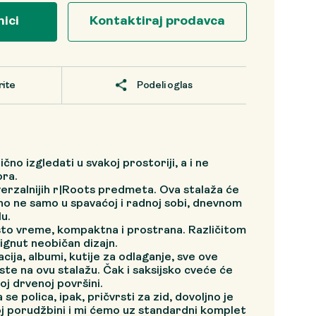
nici
Kontaktiraj prodavca
rite
Podeli oglas
čno izgledati u svakoj prostoriji, a i ne
ra.
verzalnijih r|Roots predmeta. Ova stalaža će
no ne samo u spavaćoj i radnoj sobi, dnevnom
lu.
 isto vreme, kompaktna i prostrana. Različitom
ignut neobičan dizajn.
cija, albumi, kutije za odlaganje, sve ove
te na ovu stalažu. Čak i saksijsko cveće će
noj drvenoj površini.
 se polica, ipak, pričvrsti za zid, dovoljno je
oj porudžbini i mi ćemo uz standardni komplet