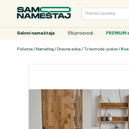
Saloni nameštaja
SN proizvodi
PREMIUM s
Početna
/
Nameštaj
/
Dnevna soba
/
Tv komode i police
/ Kos