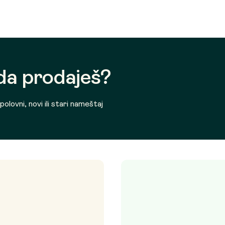
 da prodaješ?
olovni, novi ili stari nameštaj