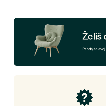
Želiš
Prodajte svoj p