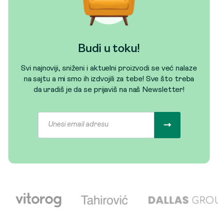
Budi u toku!
Svi najnoviji, sniženi i aktuelni proizvodi se već nalaze
na sajtu a mi smo ih izdvojili za tebe! Sve što treba
da uradiš je da se prijaviš na naš Newsletter!