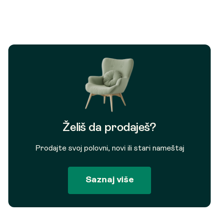
bila:
26.941 RSD.
31.695 RSD.
Želiš da prodaješ?
Prodajte svoj polovni, novi ili stari nameštaj
Saznaj više