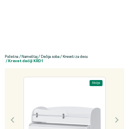
Početna
/
Nameštaj
/
Dečija soba
/
Kreveti za decu
/ Krevet dečiji KRD1
Akcija