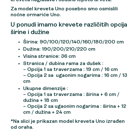
Za model kreveta Uno posebno smo osmislili
noćne ormariće Uno.
U ponudi imamo krevete različitih opcija
širine i dužine
Širina: 90/100/120/140/160/180/200 cm
Dužina: 190/200/210/220 cm
Visina stranice: 36 cm
Stranica / dubina rama za dušek :
– Opcija 1 sa traverzama : 19 cm / 16 cm
– Opcija 2 sa ugaonim nogarima : 16 cm / 13
cm
Ukupne dimenzije :
– Opcija 1 sa traverzama : širina + 6 cm /
dužina + 18 cm
– Opcija 2 sa ugaonim nogarima : širina + 12
cm / dužina + 24 cm
*Na slici je prikazan model kreveta Uno izrađen
od oraha.