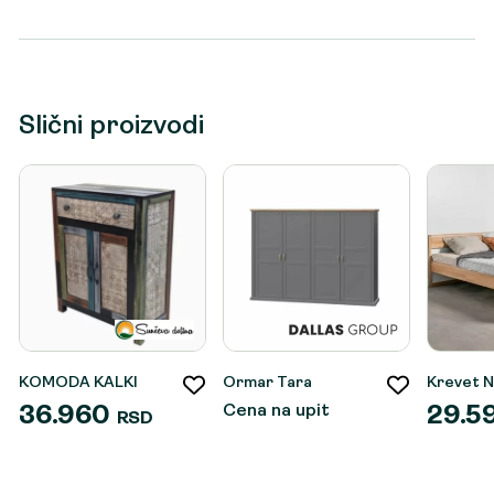
Slični proizvodi
KOMODA KALKI
Ormar Tara
Krevet N
Cena na upit
36.960
29.5
RSD