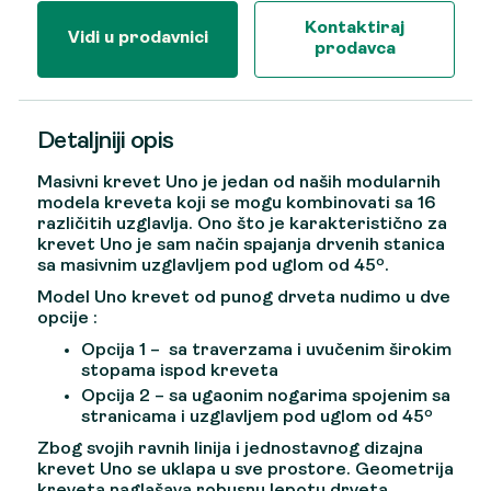
Kontaktiraj
Vidi u prodavnici
prodavca
Detaljniji opis
Masivni krevet Uno je jedan od naših modularnih
modela kreveta koji se mogu kombinovati sa 16
različitih uzglavlja. Ono što je karakteristično za
krevet Uno je sam način spajanja drvenih stanica
sa masivnim uzglavljem pod uglom od 45º.
Model Uno krevet od punog drveta nudimo u dve
opcije :
Opcija 1 – sa traverzama i uvučenim širokim
stopama ispod kreveta
Opcija 2 – sa ugaonim nogarima spojenim sa
stranicama i uzglavljem pod uglom od 45º
Zbog svojih ravnih linija i jednostavnog dizajna
krevet Uno se uklapa u sve prostore. Geometrija
kreveta naglašava robusnu lepotu drveta.