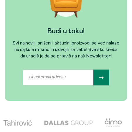
Budi u toku!
Svi najnoviji, sniženi i aktuelni proizvodi se već nalaze
na sajtu a mi smo ih izdvojili za tebe! Sve što treba
da uradiš je da se prijaviš na naš Newsletter!