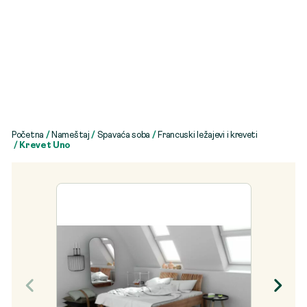
Početna
/
Nameštaj
/
Spavaća soba
/
Francuski ležajevi i kreveti
/ Krevet Uno