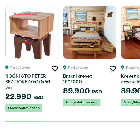
Požarevac
Požarevac
Požare
NOĆNI STO PETER
Bracni krevet
Krevet 
BEZ FIOKE 40x40x56
160*200
drveta 
cm
89.900
89.
RSD
22.990
RSD
Novo/Nekorišćeno
Novo/Nek
Novo/Nekorišćeno