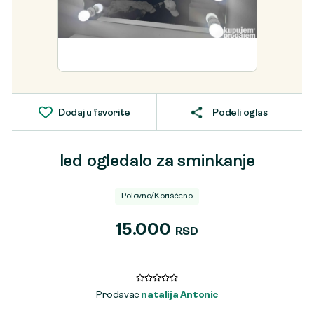
Dodaj u favorite
Podeli oglas
led ogledalo za sminkanje
Polovno/Korišćeno
15.000
RSD
Prodavac
natalija Antonic