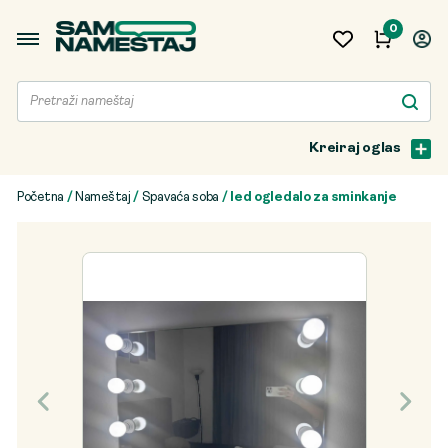
0
Kreiraj oglas
Početna
/
Nameštaj
/
Spavaća soba
/ led ogledalo za sminkanje