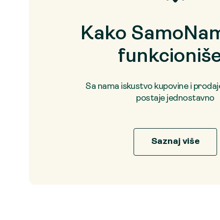
Kako SamoNam
funkcioniš
Sa nama iskustvo kupovine i proda
postaje jednostavno
Saznaj više