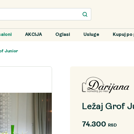
aloni
AKCIJA
Oglasi
Usluge
Kupuj po 
of Junior
Ležaj Grof J
74.300
RSD