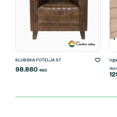
KLUBSKA FOTELJA 57
Uga
98.880
152
RSD
12
Ori
Tre
cen
cen
je
je:
bila
129
152