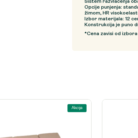
Sistem razvlačenja ob
Opcije punjenja: stand
žimom, HR visokoelast
Izbor materijala: 12 c
Konstrukcija je puno 
*Cena zavisi od izbora
Akcija