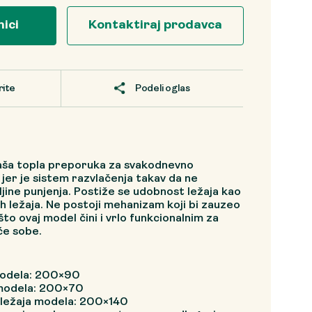
nici
Kontaktiraj prodavca
rite
Podeli oglas
naša topla preporuka za svakodnevno
jer je sistem razvlačenja takav da ne
ljine punjenja. Postiže se udobnost ležaja kao
ih ležaja. Ne postoji mehanizam koji bi zauzeo
to ovaj model čini i vrlo funkcionalnim za
će sobe.
modela: 200×90
 modela: 200×70
 ležaja modela: 200×140