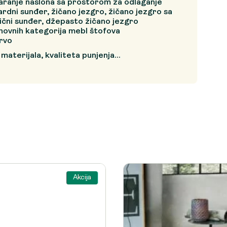
aranje naslona sa prostorom za odlaganje
ardni sunđer, žičano jezgro, žičano jezgro sa
ični sunđer, džepasto žičano jezgro
enovnih kategorija mebl štofova
drvo
 materijala, kvaliteta punjenja…
Akcija