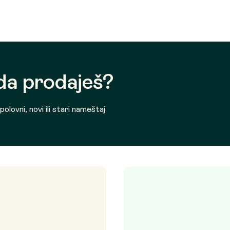
 da prodaješ?
olovni, novi ili stari nameštaj