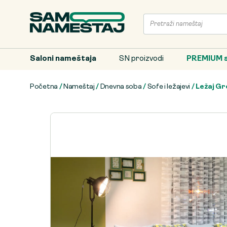
Saloni nameštaja
SN proizvodi
PREMIUM s
Početna
/
Nameštaj
/
Dnevna soba
/
Sofe i ležajevi
/ Ležaj Gr