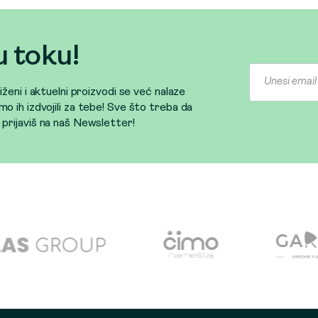
u toku!
sniženi i aktuelni proizvodi se već nalaze
mo ih izdvojili za tebe! Sve što treba da
e prijaviš na naš Newsletter!