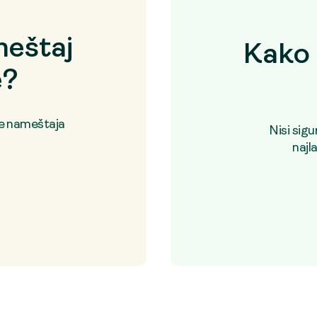
eštaj
Kako 
e?
je nameštaja
Nisi sig
najl