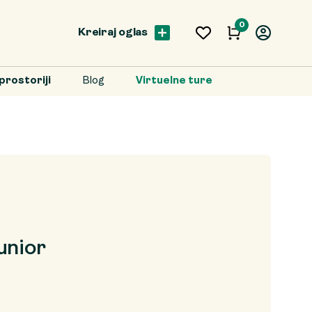
0
Kreiraj oglas
prostoriji
Blog
Virtuelne ture
unior