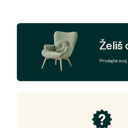
Želiš
Prodajte svoj p