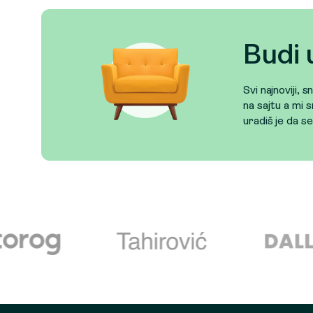
Budi 
Svi najnoviji, 
na sajtu a mi s
uradiš je da s