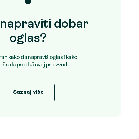
napraviti dobar
oglas?
uran kako da napraviš oglas i kako
akše da prodaš svoj proizvod
Saznaj više