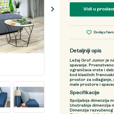
Vidi u prodav
Dodaj u favo
Detaljniji opis
Ležaj Grof Junior je 
spavanje. Prvenstveno 
ograničava vrste i deb
kod klasičnih francusk
prostor za odlaganje, š
male prostore i spava
Specifikacije
Spoljašnja dimenzija 
Unutrašnja dimenzija
Dimenzija razvučenog