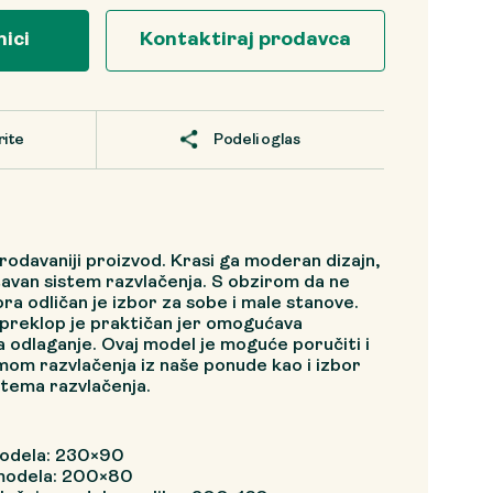
nici
Kontaktiraj prodavca
rite
Podeli oglas
prodavaniji proizvod. Krasi ga moderan dizajn,
stavan sistem razvlačenja. S obzirom da ne
a odličan je izbor za sobe i male stanove.
 preklop je praktičan jer omogućava
 odlaganje. Ovaj model je moguće poručiti i
mom razvlačenja iz naše ponude kao i izbor
stema razvlačenja.
modela: 230×90
 modela: 200×80