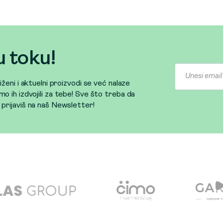
u toku!
sniženi i aktuelni proizvodi se već nalaze
mo ih izdvojili za tebe! Sve što treba da
e prijaviš na naš Newsletter!