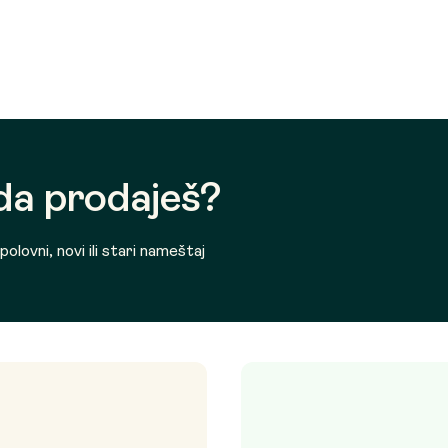
 da prodaješ?
olovni, novi ili stari nameštaj