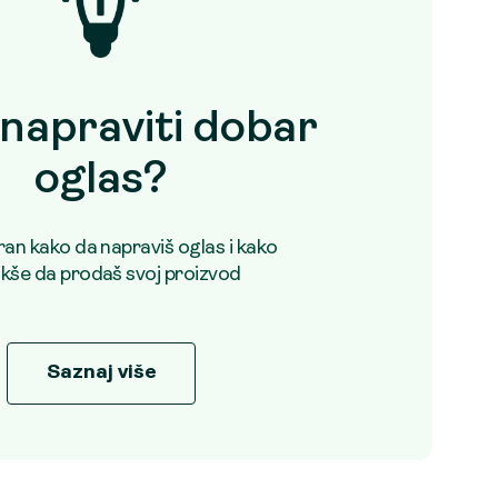
napraviti dobar
oglas?
uran kako da napraviš oglas i kako
akše da prodaš svoj proizvod
Saznaj više