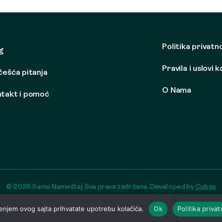
Politika privatn
g
Pravila i uslovi 
češća pitanja
O Nama
takt i pomoć
© 2026 Samo Nameštaj. Sva prava zadržana. Developed by
Cubes
enjem ovog sajta prihvatate upotrebu kolačića.
Ok
Politika privat