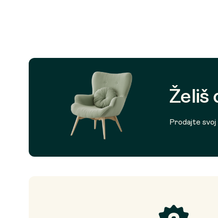
Želiš
Prodajte svoj p