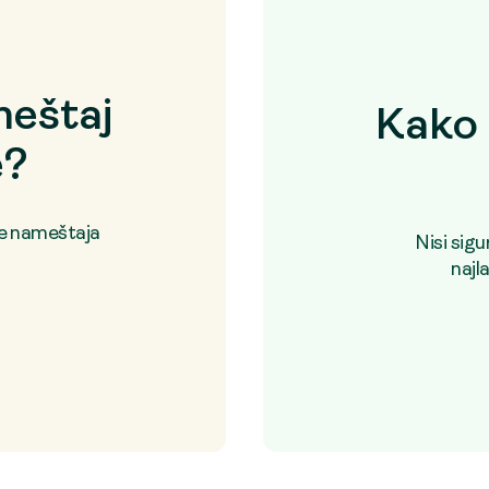
eštaj
Kako 
e?
je nameštaja
Nisi sig
najl