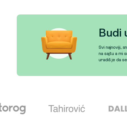
Budi 
Svi najnoviji, 
na sajtu a mi s
uradiš je da s