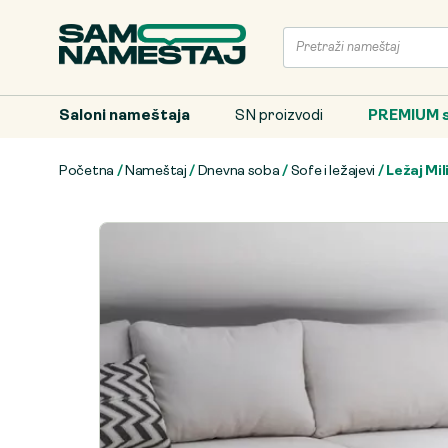
Saloni nameštaja
SN proizvodi
PREMIUM s
Početna
/
Nameštaj
/
Dnevna soba
/
Sofe i ležajevi
/ Ležaj Mil