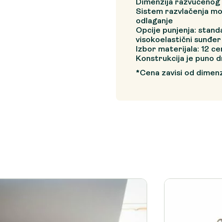
Dimenzija razvučenog 
Sistem razvlačenja mo
odlaganje
Opcije punjenja: stand
visokoelastični sunđer
Izbor materijala: 12 c
Konstrukcija je puno d
*Cena zavisi od dimenz