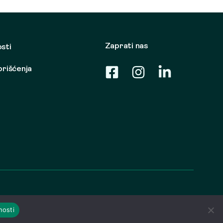
Zaprati nas
osti
korišćenja
nosti