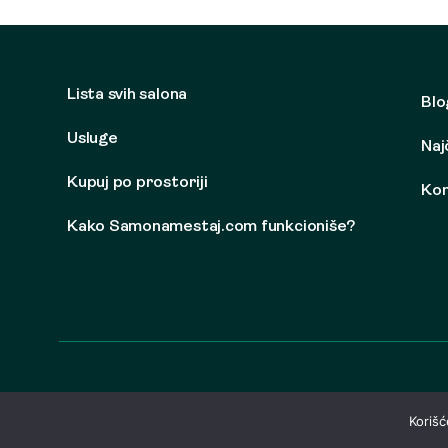
Lista svih salona
Blo
Usluge
Naj
Kupuj po prostoriji
Kon
Kako Samonamestaj.com funkcioniše?
Korišć