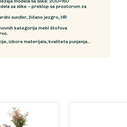
ležaja modela sa slike: 200×160
dela sa slike – preklop sa prostorom za
ardni sunđer, žičano jezgro, HR
enovnih kategorija mebl štofova
rvo.
ije, izbora materijala, kvaliteta punjenja…