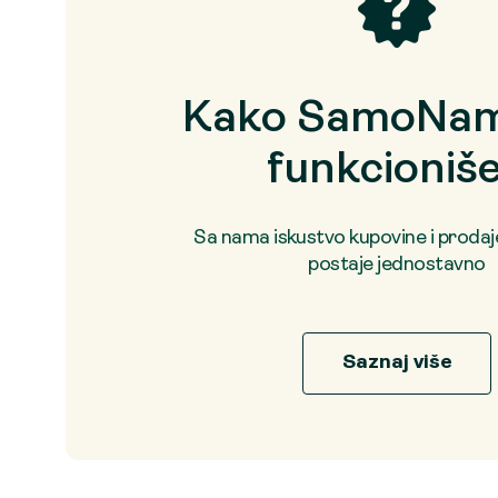
Kako SamoNam
funkcioniš
Sa nama iskustvo kupovine i proda
postaje jednostavno
Saznaj više