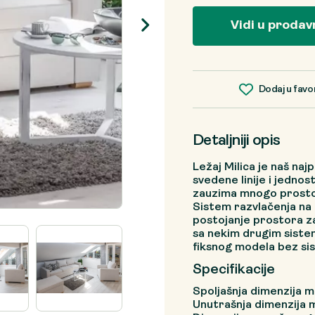
Vidi u prodav
Dodaj u favo
Detaljniji opis
Ležaj Milica je naš naj
svedene linije i jedno
zauzima mnogo prostor
Sistem razvlačenja na
postojanje prostora za
sa nekim drugim siste
fiksnog modela bez si
Specifikacije
Spoljašnja dimenzija 
Unutrašnja dimenzija