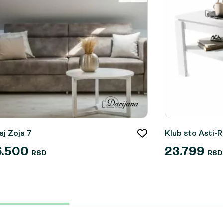
aj Zoja 7
Klub sto Asti-R
6.500
23.799
RSD
RSD