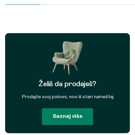
cena
cena
je
je:
bila:
32.750 RSD.
38.500 RSD.
Želiš da prodaješ?
Prodajte svoj polovni, novi ili stari nameštaj
Saznaj više