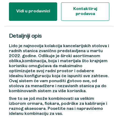
Kontaktiraj
Vidi u prodavnici
prodavca
Detaljniji opis
Lido je najnoovija kolakcija kancelarijskih stolova i
radnih stanica zvanično predstavljena u martu
2022. godine. Odlikuje je široki asortimanom
oblika,kombinacija, boja i materijala što krajnjem
korisniku omogućava da maksimalno
optimizujete svoj radni prostor i odabere
idealnu konfiguraciju koja će ispuniti sve zahteve.
Ovaj sistem će vam ponuditi gotovo sve, od
stolova za menadžere i nezavisnih stanica pa do
kombinovanih sistem za više korisnika.
Sve to se još može kombinovati sa velikim
izborom ormara, fiokara, podrške za kabliranje i
raznog aksesoara. Posetite nas i napravićemo
idelanu kombinaciju za vas.