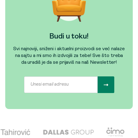
Budi u toku!
Svi najnoviji, sniženi i aktuelni proizvodi se već nalaze
na sajtu a mi smo ih izdvojili za tebe! Sve što treba
da uradiš je da se prijaviš na naš Newsletter!