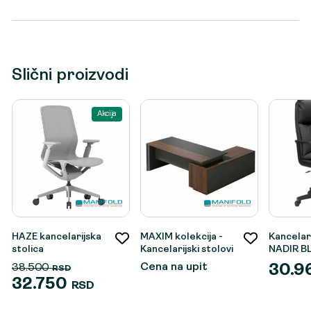
Slični proizvodi
Akcija
HAZE kancelarijska
MAXIM kolekcija -
Kancelari
stolica
Kancelarijski stolovi
NADIR B
Cena na upit
38.500
30.9
RSD
32.750
RSD
Originalna
Trenutna