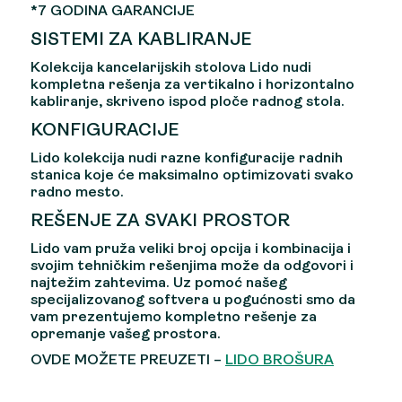
*7 GODINA GARANCIJE
SISTEMI ZA KABLIRANJE
Kolekcija kancelarijskih stolova Lido nudi
kompletna rešenja za vertikalno i horizontalno
kabliranje, skriveno ispod ploče radnog stola.
KONFIGURACIJE
Lido kolekcija nudi razne konfiguracije radnih
stanica koje će maksimalno optimizovati svako
radno mesto.
REŠENJE ZA SVAKI PROSTOR
Lido vam pruža veliki broj opcija i kombinacija i
svojim tehničkim rešenjima može da odgovori i
najtežim zahtevima. Uz pomoć našeg
specijalizovanog softvera u pogućnosti smo da
vam prezentujemo kompletno rešenje za
opremanje vašeg prostora.
OVDE MOŽETE PREUZETI –
LIDO BROŠURA