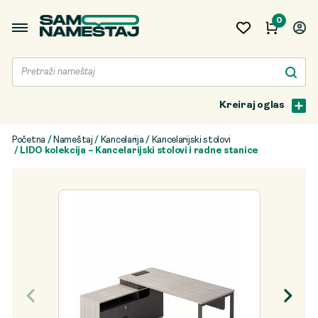
0
Kreiraj oglas
Početna
/
Nameštaj
/
Kancelarija
/
Kancelarijski stolovi
/ LIDO kolekcija – Kancelarijski stolovi i radne stanice