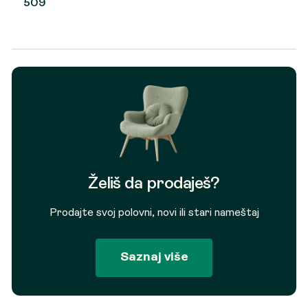
509
Želiš da prodaješ?
Prodajte svoj polovni, novi ili stari nameštaj
Saznaj više