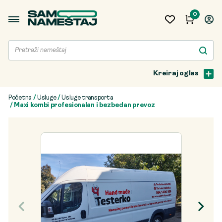
0
Kreiraj oglas
Početna
/
Usluge
/
Usluge transporta
/ Maxi kombi profesionalan i bezbedan prevoz