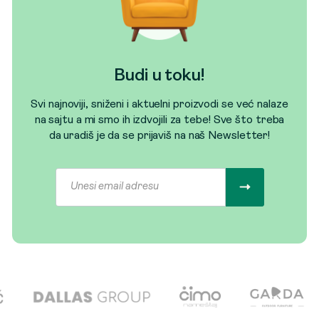
Budi u toku!
Svi najnoviji, sniženi i aktuelni proizvodi se već nalaze
na sajtu a mi smo ih izdvojili za tebe! Sve što treba
da uradiš je da se prijaviš na naš Newsletter!