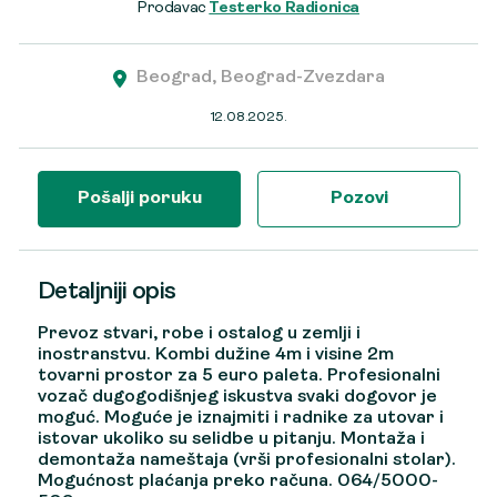
Prodavac
Testerko Radionica
Beograd, Beograd-Zvezdara
12.08.2025.
Pošalji poruku
Pozovi
Detaljniji opis
Prevoz stvari, robe i ostalog u zemlji i
inostranstvu. Kombi dužine 4m i visine 2m
tovarni prostor za 5 euro paleta. Profesionalni
vozač dugogodišnjeg iskustva svaki dogovor je
moguć. Moguće je iznajmiti i radnike za utovar i
istovar ukoliko su selidbe u pitanju. Montaža i
demontaža nameštaja (vrši profesionalni stolar).
Mogućnost plaćanja preko računa. 064/5000-