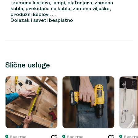
i zamena lustera, lampi, plafonjera, zamena
kabla, prekidača na kablu, zamena viljuške,
produžni kablovi. . .
Dolazak i saveti besplatno
Slične usluge
Beograd
Beograd
Beogr