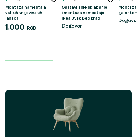
Montaža nameštaja
Sastavljanje sklapanje
Montaža 
velikih trgovinskih
i montaza namestaja
galanter
lanaca
Ikea Jysk Beograd
Dogovo
Dogovor
1.000
RSD