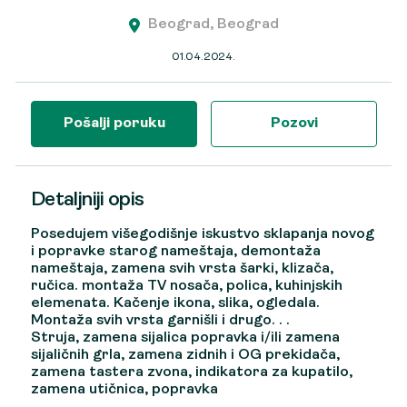
Beograd, Beograd
01.04.2024.
Pošalji poruku
Pozovi
Detaljniji opis
Posedujem višegodišnje iskustvo sklapanja novog
i popravke starog nameštaja, demontaža
nameštaja, zamena svih vrsta šarki, klizača,
ručica. montaža TV nosača, polica, kuhinjskih
elemenata. Kačenje ikona, slika, ogledala.
Montaža svih vrsta garnišli i drugo. . .
Struja, zamena sijalica popravka i/ili zamena
sijaličnih grla, zamena zidnih i OG prekidača,
zamena tastera zvona, indikatora za kupatilo,
zamena utičnica, popravka