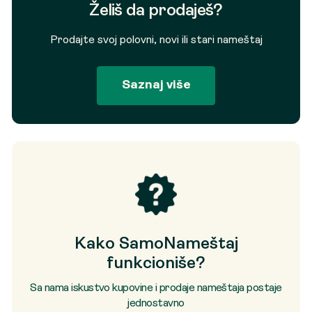
Želiš da prodaješ?
Prodajte svoj polovni, novi ili stari nameštaj
Saznaj više
Kako SamoNameštaj
funkcioniše?
Sa nama iskustvo kupovine i prodaje nameštaja postaje
jednostavno