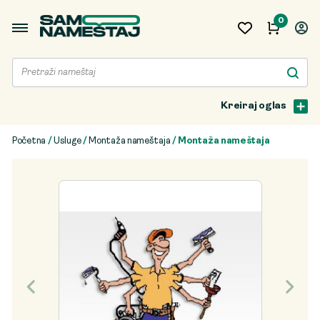
0
Kreiraj oglas
Početna
/
Usluge
/
Montaža nameštaja
/ Montaža nameštaja