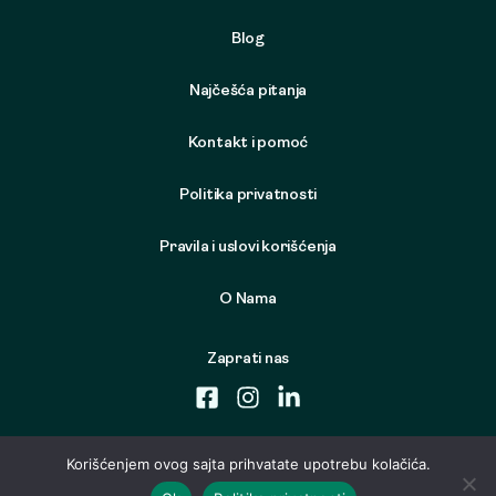
Blog
Najčešća pitanja
Kontakt i pomoć
Politika privatnosti
Pravila i uslovi korišćenja
O Nama
Zaprati nas
Korišćenjem ovog sajta prihvatate upotrebu kolačića.
© 2026 Samo Nameštaj. Sva prava zadržana. Developed by
Cubes