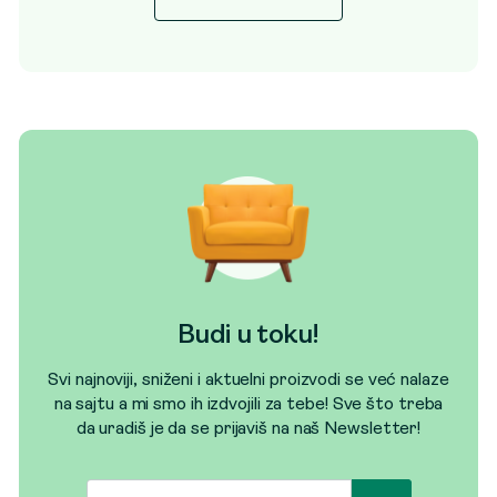
Budi u toku!
Svi najnoviji, sniženi i aktuelni proizvodi se već nalaze
na sajtu a mi smo ih izdvojili za tebe! Sve što treba
da uradiš je da se prijaviš na naš Newsletter!