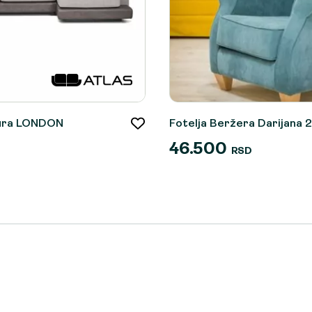
tura LONDON
Fotelja Beržera Darijana 2
46.500
RSD