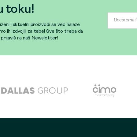
u toku!
sniženi i aktuelni proizvodi se već nalaze
mo ih izdvojili za tebe! Sve što treba da
e prijaviš na naš Newsletter!