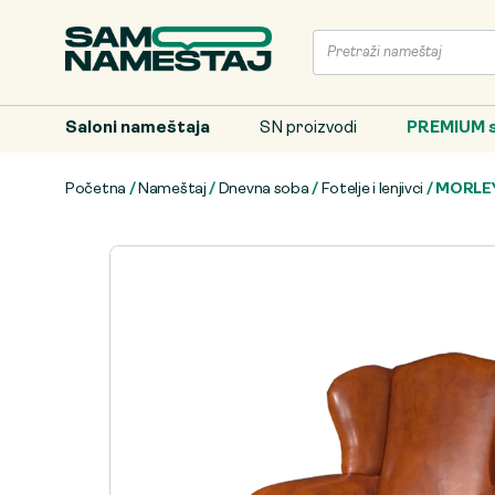
Saloni nameštaja
SN proizvodi
PREMIUM s
Početna
/
Nameštaj
/
Dnevna soba
/
Fotelje i lenjivci
/ MORLEY