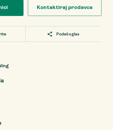
nici
Kontaktiraj prodavca
rite
Podeli oglas
Wing
da
e