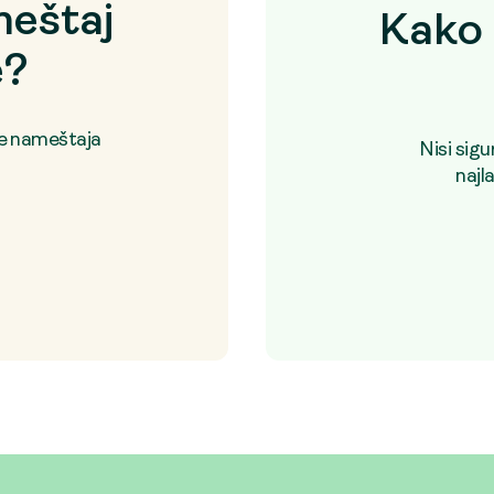
eštaj
Kako 
e?
je nameštaja
Nisi sig
najl