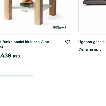
tifunkcionalni klub sto Cleo -
Ugaona garni
st
Cena na upit
.439
RSD