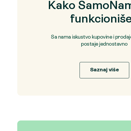
Kako SamoNam
funkcioniš
Sa nama iskustvo kupovine i proda
postaje jednostavno
Saznaj više