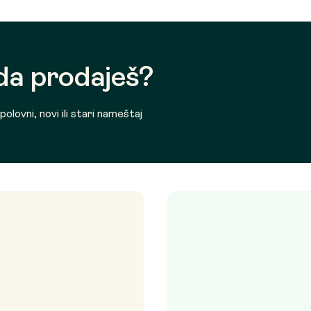
 da prodaješ?
olovni, novi ili stari nameštaj