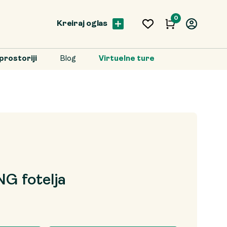
0
Kreiraj oglas
prostoriji
Blog
Virtuelne ture
G fotelja