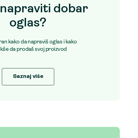
napraviti dobar
oglas?
uran kako da napraviš oglas i kako
akše da prodaš svoj proizvod
Saznaj više