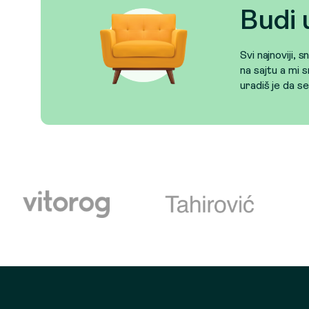
Budi 
Svi najnoviji, 
na sajtu a mi s
uradiš je da s