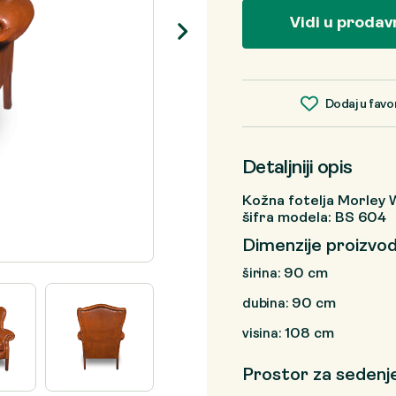
Vidi u prodav
Dodaj u favo
Detaljniji opis
Kožna fotelja Morley 
šifra modela: BS 604
Dimenzije proizvo
90 cm
širina:
90 cm
dubina:
108 cm
visina:
Prostor za sedenj