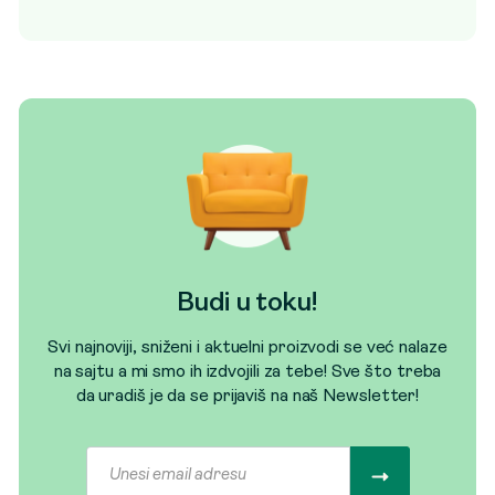
Budi u toku!
Svi najnoviji, sniženi i aktuelni proizvodi se već nalaze
na sajtu a mi smo ih izdvojili za tebe! Sve što treba
da uradiš je da se prijaviš na naš Newsletter!