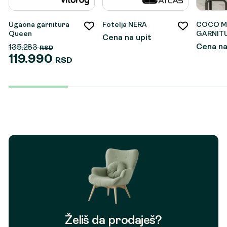
Ugaona garnitura
Fotelja NERA
COCO M
Queen
GARNIT
Cena na upit
Cena na
135.283
RSD
119.990
RSD
Originalna
Trenutna
cena
cena
je
je:
bila:
119.990 RSD.
135.283 RSD.
Želiš da prodaješ?