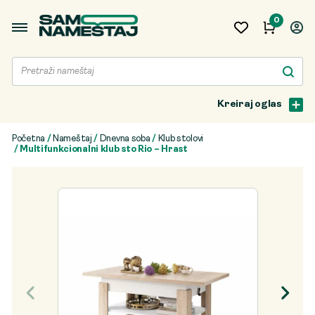
0
Kreiraj oglas
Početna
/
Nameštaj
/
Dnevna soba
/
Klub stolovi
/ Multifunkcionalni klub sto Rio – Hrast