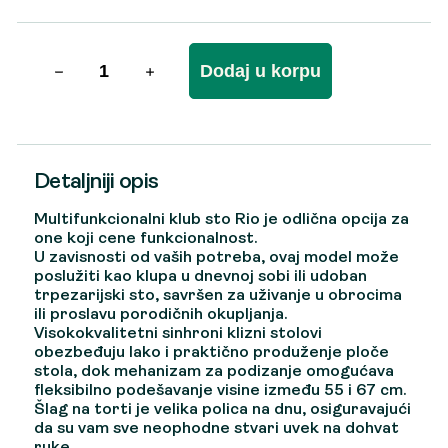
Dodaj u korpu
Detaljniji opis
Multifunkcionalni klub sto Rio je odlična opcija za
one koji cene funkcionalnost.
U zavisnosti od vaših potreba, ovaj model može
poslužiti kao klupa u dnevnoj sobi ili udoban
trpezarijski sto, savršen za uživanje u obrocima
ili proslavu porodičnih okupljanja.
Visokokvalitetni sinhroni klizni stolovi
obezbeđuju lako i praktično produženje ploče
stola, dok mehanizam za podizanje omogućava
fleksibilno podešavanje visine između 55 i 67 cm.
Šlag na torti je velika polica na dnu, osiguravajući
da su vam sve neophodne stvari uvek na dohvat
ruke.