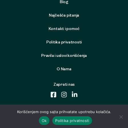
Blog
Najčešća pitanja
Kontakt i pomoć
Politika privatnosti
Pravila i uslovi korišćenja
O Nama
Zaprati nas
Korišćenjem ovog sajta prihvatate upotrebu kolačića.
Ok
Politika privatnosti
© 2026 Samo Nameštaj. Sva prava zadržana. Developed by
Cubes