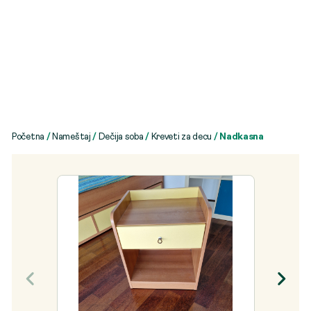
Početna
/
Nameštaj
/
Dečija soba
/
Kreveti za decu
/ Nadkasna