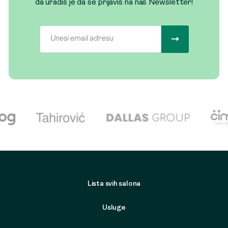
da uradiš je da se prijaviš na naš Newsletter!
Lista svih salona
Usluge