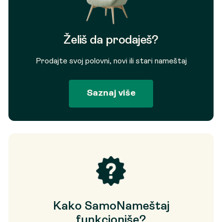
Želiš da prodaješ?
Prodajte svoj polovni, novi ili stari nameštaj
Saznaj više
Kako SamoNameštaj
funkcioniše?