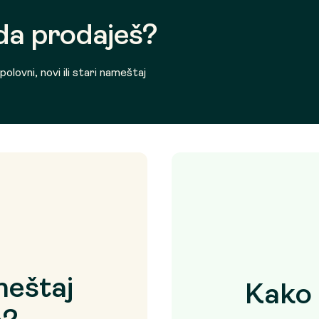
 da prodaješ?
olovni, novi ili stari nameštaj
eštaj
Kako 