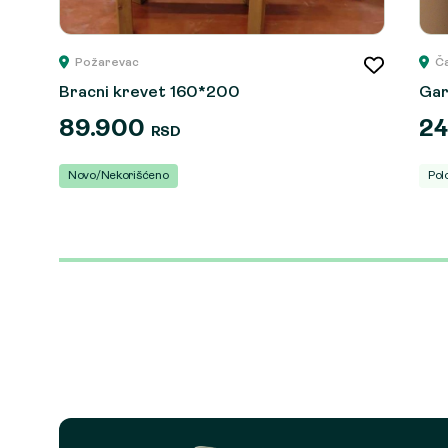
Požarevac
Č
Bracni krevet 160*200
Gar
89.900
2
RSD
Novo/Nekorišćeno
Pol