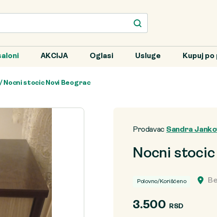
aloni
AKCIJA
Oglasi
Usluge
Kupuj po 
/ Nocni stocic Novi Beograc
Prodavac
Sandra Janko
Nocni stocic
Be
Polovno/Korišćeno
3.500
RSD