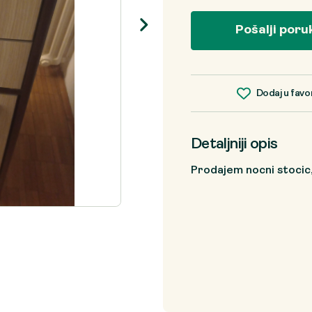
Pošalji poru
Dodaj u favo
Detaljniji opis
Prodajem nocni stocic