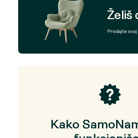
Želiš
Prodajte svoj p
Kako SamoNam