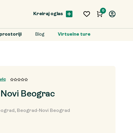
0
Kreiraj oglas
prostoriji
Blog
Virtuelne ture
vic
 Novi Beograc
ograd, Beograd-Novi Beograd