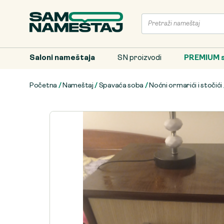
Saloni nameštaja
SN proizvodi
PREMIUM s
Početna
/
Nameštaj
/
Spavaća soba
/
Noćni ormarići i stočići