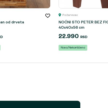
Požarevac
an od drveta
NOĆNI STO PETER BEZ FI
40x40x56 cm
22.990
SD
RSD
Novo/Nekorišćeno