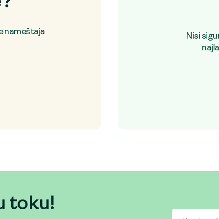
e?
je nameštaja
Nisi sig
najl
u toku!