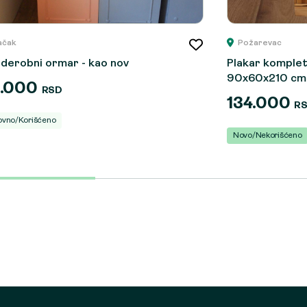
ačak
Požarevac
derobni ormar - kao nov
Plakar komplet
90x60x210 cm
4.000
RSD
134.000
R
ovno/Korišćeno
Novo/Nekorišćeno