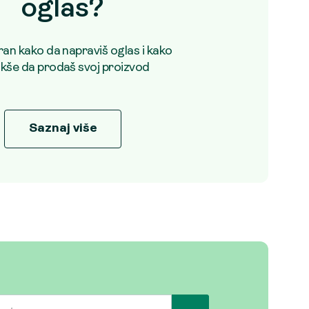
oglas?
uran kako da napraviš oglas i kako
akše da prodaš svoj proizvod
Saznaj više