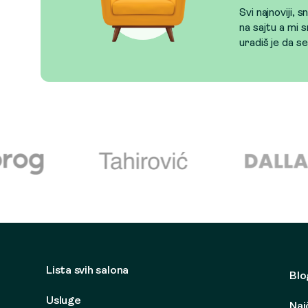
Svi najnoviji, 
na sajtu a mi s
uradiš je da s
Lista svih salona
Blo
Usluge
Naj