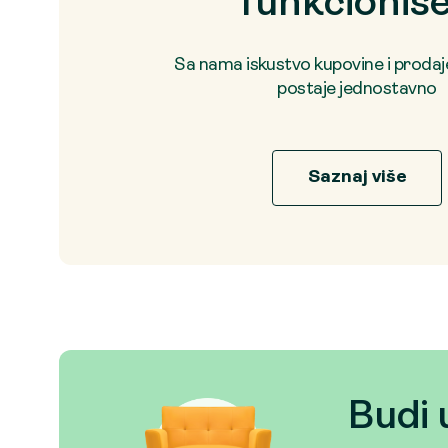
funkcioniš
Sa nama iskustvo kupovine i proda
postaje jednostavno
Saznaj više
Budi 