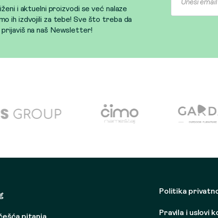
sniženi i aktuelni proizvodi se već nalaze
mo ih izdvojili za tebe! Sve što treba da
e prijaviš na naš Newsletter!
Politika privatn
g
Pravila i uslovi 
češća pitanja