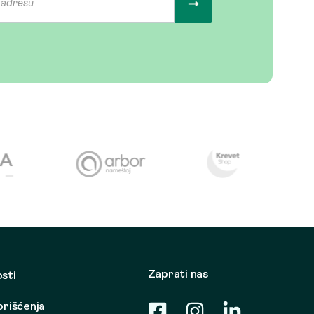
Zaprati nas
osti
korišćenja