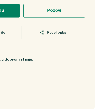
ku
Pozovi
rite
Podeli oglas
, u dobrom stanju.