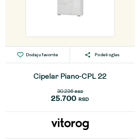
Dodaj u favorite
Podeli oglas
Cipelar Piano-CPL 22
30.236
RSD
Originalna
25.700
RSD
cena
Trenutna
je
cena
bila:
je:
30.236 RSD.
25.700 RSD.