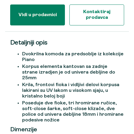
Kontaktiraj
Vidi u prodavnici
prodavca
Detaljniji opis
Dvokrilna komoda za predsoblje iz kolekcije
Piano
Korpus elementa kantovan sa zadnje
strane izradjen je od univera debljine do
25mm
Krila, frontovi fioka i vidljivi delovi korpusa
lakirani su UV lakom u visokom sjaju, u
kristalno beloj boji
Poseduje dve fioke, tri hromirane ručice,
soft-close šarke, soft-close klizače, dve
police od univera debljine 18mm i hromirane
podesive nožice
Dimenzije