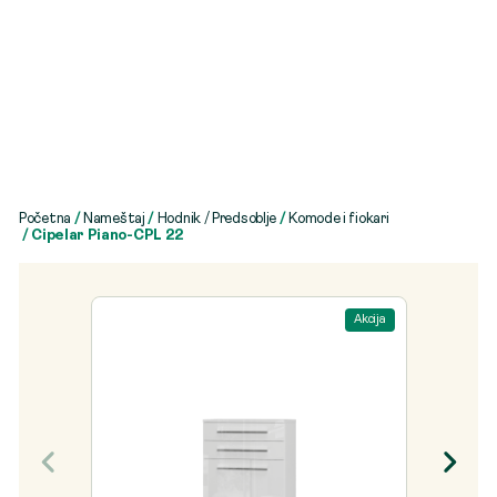
Početna
/
Nameštaj
/
Hodnik / Predsoblje
/
Komode i fiokari
/ Cipelar Piano-CPL 22
Akcija