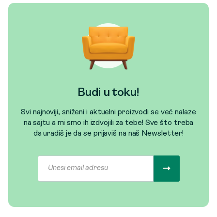
Budi u toku!
Svi najnoviji, sniženi i aktuelni proizvodi se već nalaze
na sajtu a mi smo ih izdvojili za tebe! Sve što treba
da uradiš je da se prijaviš na naš Newsletter!