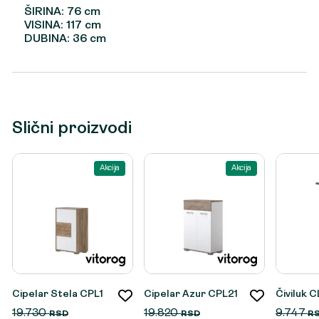
ŠIRINA: 76 cm
VISINA: 117 cm
DUBINA: 36 cm
Slični proizvodi
Akcija
Akcija
Cipelar Stela CPL1
Cipelar Azur CPL21
Čiviluk 
19.730
19.820
9.747
RSD
RSD
R