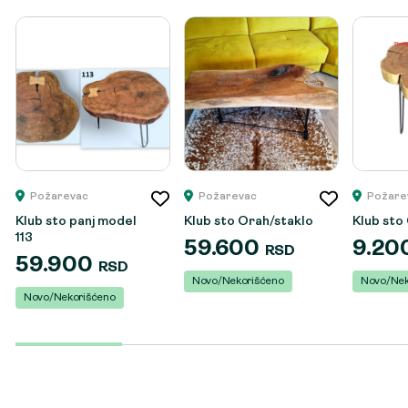
Požarevac
Požarevac
Požare
Klub sto panj model
Klub sto Orah/staklo
Klub sto
113
59.600
9.20
RSD
59.900
RSD
Novo/Nekorišćeno
Novo/Nek
Novo/Nekorišćeno