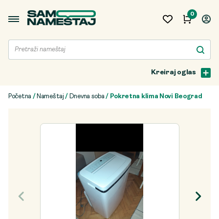
0
Kreiraj oglas
Početna
/
Nameštaj
/
Dnevna soba
/ Pokretna klima Novi Beograd