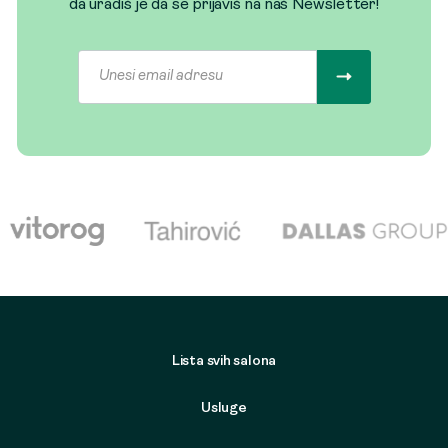
da uradiš je da se prijaviš na naš Newsletter!
Lista svih salona
Usluge