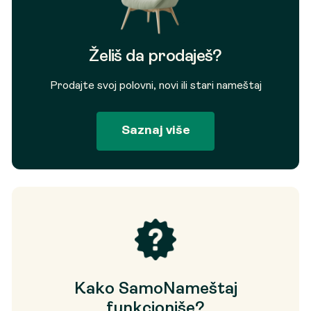
Želiš da prodaješ?
Prodajte svoj polovni, novi ili stari nameštaj
Saznaj više
Kako SamoNameštaj
funkcioniše?