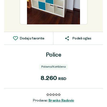
Dodaj u favorite
Podeli oglas
Police
Polovno/Korišćeno
8.260
RSD
Prodavac
Branko Radovic