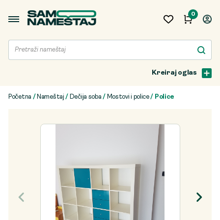
0
Kreiraj oglas
Početna
/
Nameštaj
/
Dečija soba
/
Mostovi i police
/ Police