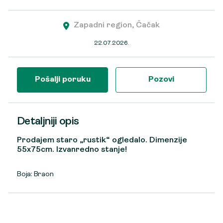
Zapadni region, Čačak
22.07.2026.
Pošalji poruku
Pozovi
Detaljniji opis
Prodajem staro „rustik“ ogledalo. Dimenzije
55x75cm. Izvanredno stanje!
Boja: Braon