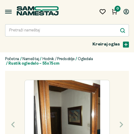
0
Kreiraj oglas
Početna
/
Nameštaj
/
Hodnik / Predsoblje
/
Ogledala
/ Rustik ogledalo – 55x75cm