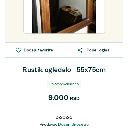
Dodaj u favorite
Podeli oglas
Rustik ogledalo - 55x75cm
Polovno/Korišćeno
9.000
RSD
Prodavac
Dušan Urošević