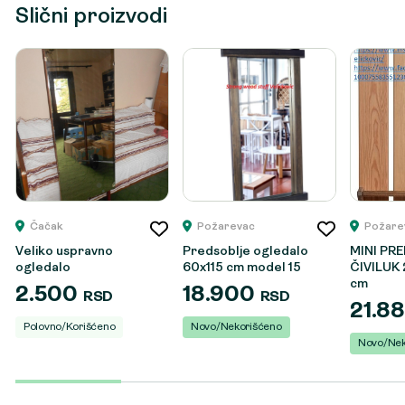
Slični proizvodi
Čačak
Požarevac
Požare
Veliko uspravno
Predsoblje ogledalo
MINI PR
ogledalo
60x115 cm model 15
ČIVILUK 
cm
2.500
18.900
RSD
RSD
21.8
Polovno/Korišćeno
Novo/Nekorišćeno
Novo/Nek