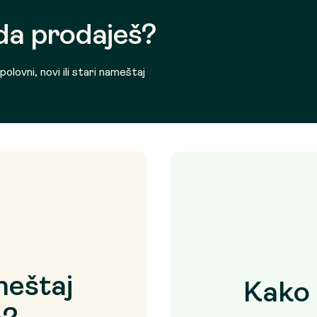
 da prodaješ?
olovni, novi ili stari nameštaj
eštaj
Kako 