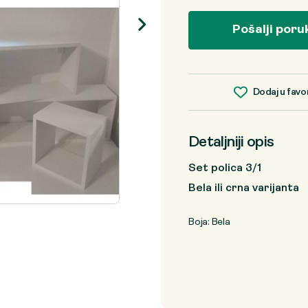
Pošalji poru
Dodaj u favo
Detaljniji opis
Set polica 3/1
Bela ili crna varijanta
Boja: Bela