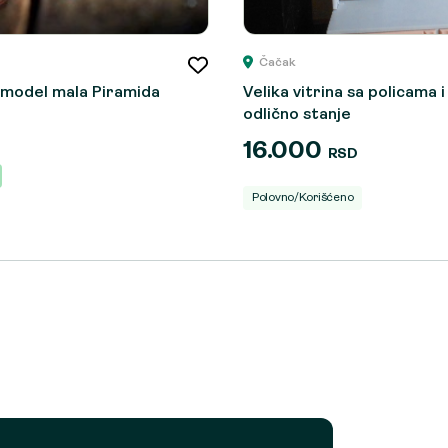
Čačak
, model mala Piramida
Velika vitrina sa policama i
odlično stanje
16.000
RSD
Polovno/Korišćeno