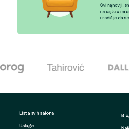
Svi najnoviji, 
na sajtu a mi s
uradiš je da s
Lista svih salona
Blo
Usluge
Naj