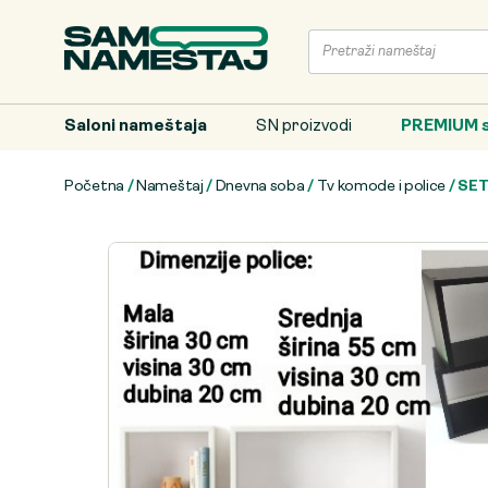
Saloni nameštaja
SN proizvodi
PREMIUM s
Početna
/
Nameštaj
/
Dnevna soba
/
Tv komode i police
/ SET