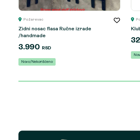
Požarevac
P
Zidni nosac flasa Ručne izrade
Klu
/handmade
3
3.990
RSD
Nov
Novo/Nekorišćeno