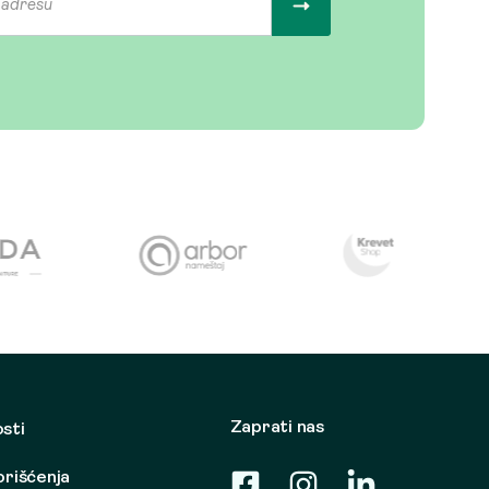
Zaprati nas
osti
korišćenja