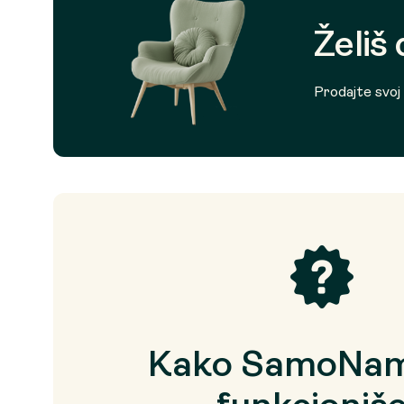
Želiš
Prodajte svoj p
Kako SamoNam