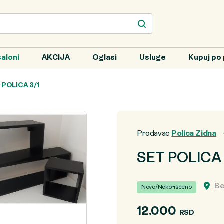
aloni
AKCIJA
Oglasi
Usluge
Kupuj po 
 POLICA 3/1
Prodavac
Polica Zidna
SET POLICA 
Be
Novo/Nekorišćeno
12.000
RSD