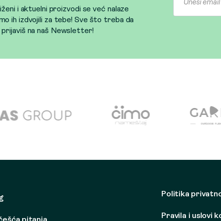
sniženi i aktuelni proizvodi se već nalaze
mo ih izdvojili za tebe! Sve što treba da
e prijaviš na naš Newsletter!
Politika privatn
g
Pravila i uslovi 
češća pitanja