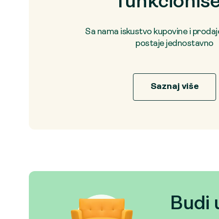
funkcioniš
Sa nama iskustvo kupovine i proda
postaje jednostavno
Saznaj više
Budi 