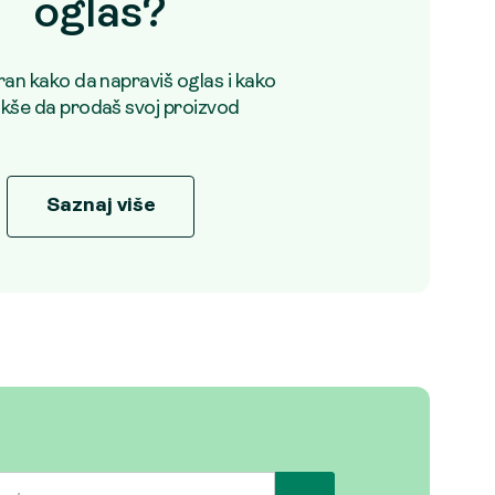
oglas?
uran kako da napraviš oglas i kako
akše da prodaš svoj proizvod
Saznaj više