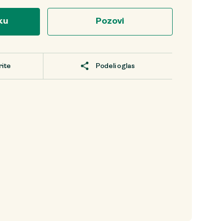
ku
Pozovi
rite
Podeli oglas