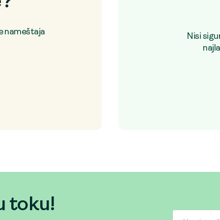
e?
je nameštaja
Nisi sig
najl
u toku!