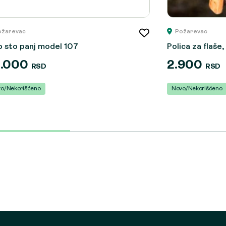
ožarevac
Požarevac
b sto panj model 107
Polica za flaše
2.000
2.900
RSD
RSD
o/Nekorišćeno
Novo/Nekorišćeno