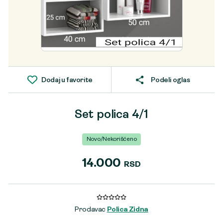
Dodaj u favorite
Podeli oglas
Set polica 4/1
Novo/Nekorišćeno
14.000
RSD
Prodavac
Polica Zidna