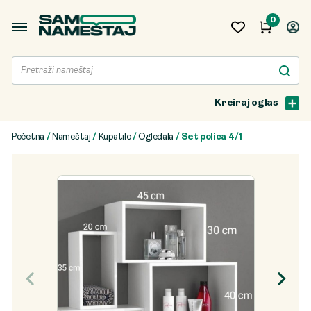
0
Kreiraj oglas
Početna
/
Nameštaj
/
Kupatilo
/
Ogledala
/ Set polica 4/1