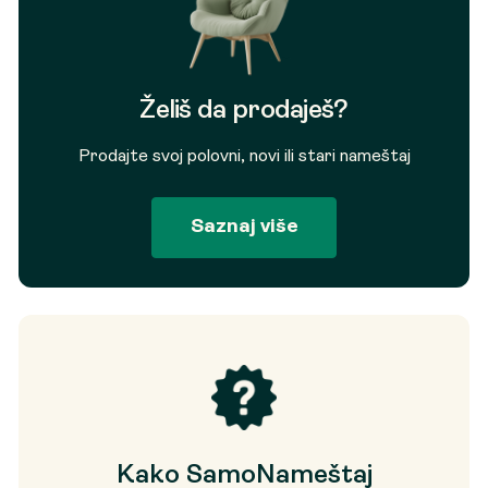
Želiš da prodaješ?
Prodajte svoj polovni, novi ili stari nameštaj
Saznaj više
Kako SamoNameštaj