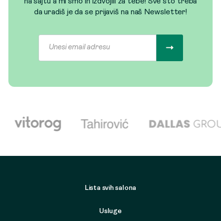
na sajtu a mi smo ih izdvojili za tebe! Sve što treba
da uradiš je da se prijaviš na naš Newsletter!
Lista svih salona
Usluge