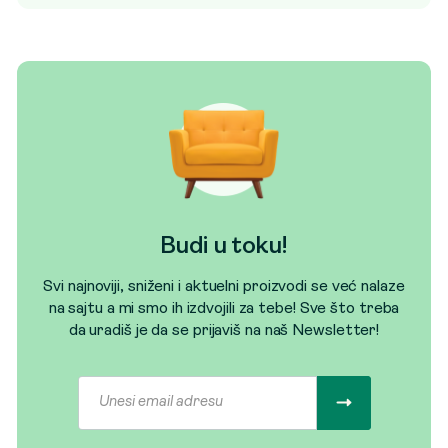
Budi u toku!
Svi najnoviji, sniženi i aktuelni proizvodi se već nalaze
na sajtu a mi smo ih izdvojili za tebe! Sve što treba
da uradiš je da se prijaviš na naš Newsletter!