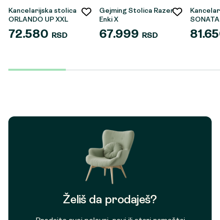
Kancelarijska stolica
Gejming Stolica Razer
Kancelari
ORLANDO UP XXL
Enki X
SONATA
72.580
67.999
81.6
RSD
RSD
Želiš da prodaješ?