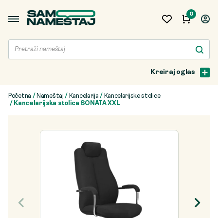
0
Kreiraj oglas
Početna
/
Nameštaj
/
Kancelarija
/
Kancelarijske stolice
/ Kancelarijska stolica SONATA XXL