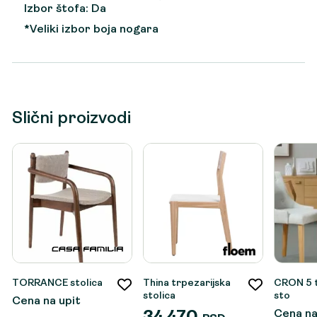
Izbor štofa: Da
*Veliki izbor boja nogara
Slični proizvodi
TORRANCE stolica
Thina trpezarijska
CRON 5 t
stolica
sto
Cena na upit
Cena na