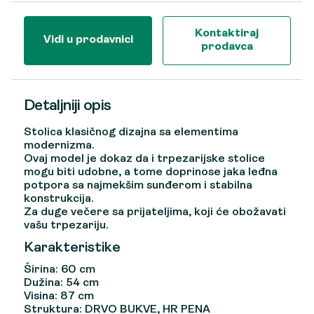
Kontaktiraj
Vidi u prodavnici
prodavca
Detaljniji opis
Stolica klasičnog dizajna sa elementima
modernizma.
Ovaj model je dokaz da i trpezarijske stolice
mogu biti udobne, a tome doprinose jaka leđna
potpora sa najmekšim sunđerom i stabilna
konstrukcija.
Za duge večere sa prijateljima, koji će obožavati
vašu trpezariju.
Karakteristike
Širina: 60 cm
Dužina: 54 cm
Visina: 87 cm
Struktura: DRVO BUKVE, HR PENA