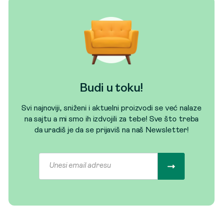
Budi u toku!
Svi najnoviji, sniženi i aktuelni proizvodi se već nalaze
na sajtu a mi smo ih izdvojili za tebe! Sve što treba
da uradiš je da se prijaviš na naš Newsletter!