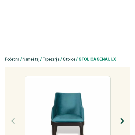
Početna
/
Nameštaj
/
Trpezarija
/
Stolice
/ STOLICA SENA LUX