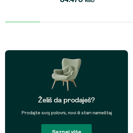
34.470
RSD
Želiš da prodaješ?
Prodajte svoj polovni, novi ili stari nameštaj
Saznaj više