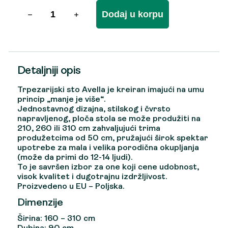
Dodaj u korpu
Detaljniji opis
Trpezarijski sto Avella je kreiran imajući na umu
princip „manje je više“.
Jednostavnog dizajna, stilskog i čvrsto
napravljenog, ploča stola se može produžiti na
210, 260 ili 310 cm zahvaljujući trima
produžetcima od 50 cm, pružajući širok spektar
upotrebe za mala i velika porodična okupljanja
(može da primi do 12-14 ljudi).
To je savršen izbor za one koji cene udobnost,
visok kvalitet i dugotrajnu izdržljivost.
Proizvedeno u EU – Poljska.
Dimenzije
Širina: 160 – 310 cm