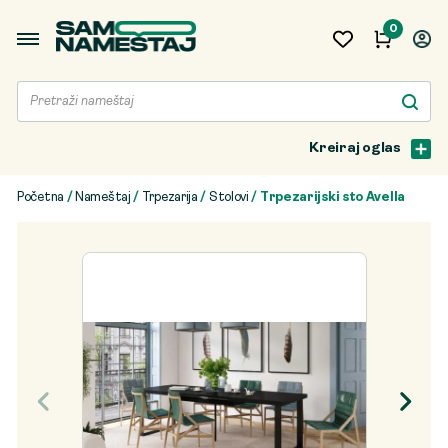
0
Kreiraj oglas
Početna
/
Nameštaj
/
Trpezarija
/
Stolovi
/ Trpezarijski sto Avella