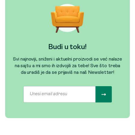
Budi u toku!
Svi najnoviji, sniženi i aktuelni proizvodi se već nalaze
na sajtu a mi smo ih izdvojili za tebe! Sve što treba
da uradiš je da se prijaviš na naš Newsletter!