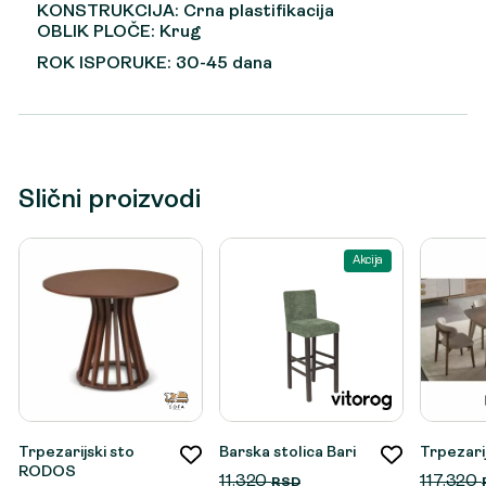
KONSTRUKCIJA: Crna plastifikacija
OBLIK PLOČE: Krug
ROK ISPORUKE: 30-45 dana
Slični proizvodi
Akcija
Trpezarijski sto
Barska stolica Bari
Trpezarij
RODOS
11.320
117.320
RSD