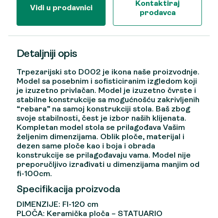
Kontaktiraj
Vidi u prodavnici
prodavca
Detaljniji opis
Trpezarijski sto D002 je ikona naše proizvodnje.
Model sa posebnim i sofisticiranim izgledom koji
je izuzetno privlačan. Model je izuzetno čvrste i
stabilne konstrukcije sa mogućnošću zakrivljenih
“rebara” na samoj konstrukciji stola. Baš zbog
svoje stabilnosti, čest je izbor naših klijenata.
Kompletan model stola se prilagođava Vašim
željenim dimenzijama. Oblik ploče, materijal i
dezen same ploče kao i boja i obrada
konstrukcije se prilagođavaju vama. Model nije
preporučljivo izrađivati u dimenzijama manjim od
fi-100cm.
Specifikacija proizvoda
DIMENZIJE: FI-120 cm
PLOČA: Keramička ploča – STATUARIO