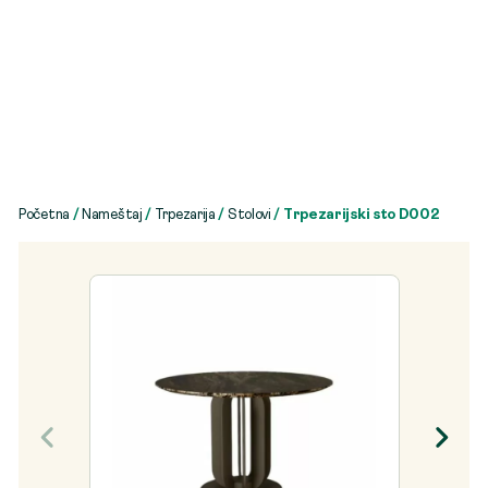
Početna
/
Nameštaj
/
Trpezarija
/
Stolovi
/ Trpezarijski sto D002