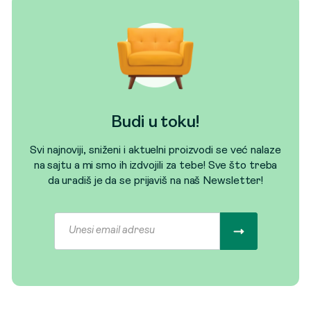
Budi u toku!
Svi najnoviji, sniženi i aktuelni proizvodi se već nalaze
na sajtu a mi smo ih izdvojili za tebe! Sve što treba
da uradiš je da se prijaviš na naš Newsletter!